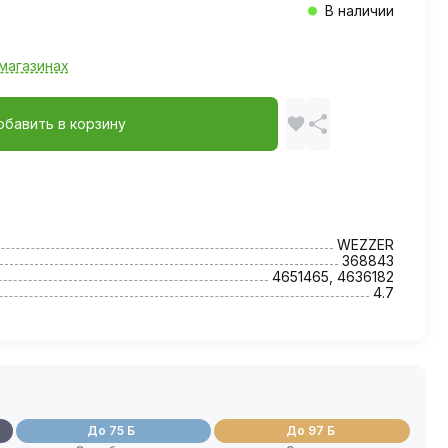
В наличии
магазинах
обавить в корзину
WEZZER
368843
4651465, 4636182
4.7
До 75 Б
До 97 Б