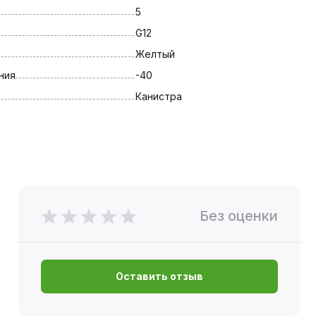
5
G12
Желтый
ния
-40
Канистра
Без оценки
Оставить отзыв