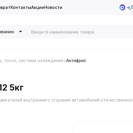
зврат
Контакты
Акции
Новости
званию
з, тосол, система охлаждения
Антифриз
2 5кг
двигателей внутреннего сгорания автомобилей отечественног