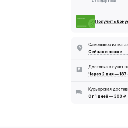
Стандартная
Получить бону
Самовывоз из мага
Сейчас
и позже —
Доставка в пункт 
Через 2 дня
—
187
Курьерская достав
От 1 дней
—
300 ₽