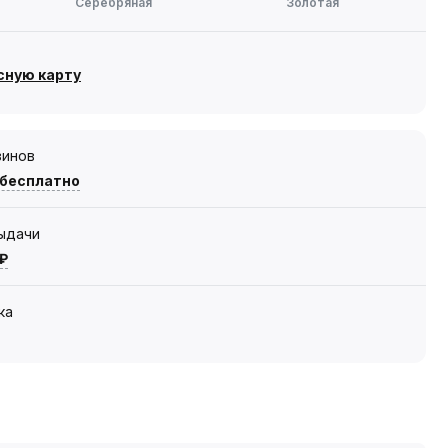
Серебряная
Золотая
сную карту
зинов
 бесплатно
выдачи
 ₽
ка