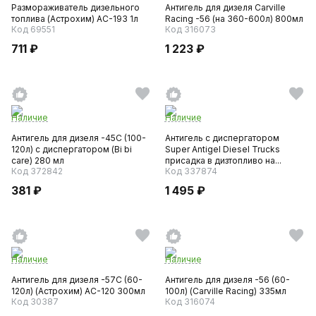
Размораживатель дизельного
Антигель для дизеля Carville
топлива (Астрохим) AC-193 1л
Racing -56 (на 360-600л) 800мл
Код 69551
Код 316073
711 ₽
1 223 ₽
Наличие
Наличие
Антигель для дизеля -45С (100-
Антигель с диспергатором
120л) с диспергатором (Bi bi
Super Antigel Diesel Trucks
care) 280 мл
присадка в дизтопливо на...
Код 372842
Код 337874
381 ₽
1 495 ₽
Наличие
Наличие
Антигель для дизеля -57С (60-
Антигель для дизеля -56 (60-
120л) (Астрохим) AC-120 300мл
100л) (Carville Racing) 335мл
Код 30387
Код 316074