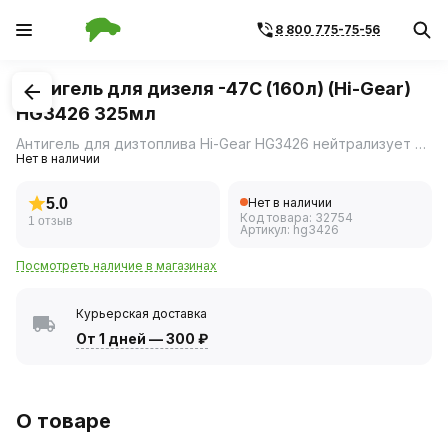
8 800 775-75-56
1
/
1
Антигель для дизеля -47С (160л) (Hi-Gear)
HG3426 325мл
Антигель для дизтоплива Hi-Gear HG3426 нейтрализует конденсат воды, содержащийся в летнем и зимнем топливе.
Нет в наличии
5.0
Нет в наличии
Код товара:
32754
1 отзыв
Артикул:
hg3426
Посмотреть наличие в магазинах
Курьерская доставка
От 1 дней
—
300 ₽
О товаре