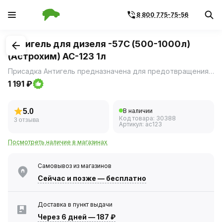
8 800 775-75-56
1
/
2
Антигель для дизеля -57С (500-1000л)
(Астрохим) AC-123 1л
Присадка Антигель предназначена для предотвращения застывания дизельного топлива в топливной системе дизельных автомобилей с любым типом питания (Common Rail и «насос-форсунка»), а также для любой модификации двигателя, в том числе с турбонаддувом.
1 191 ₽
5.0
В наличии
Код товара:
30388
3 отзыва
Артикул:
ac123
Посмотреть наличие в магазинах
Самовывоз из магазинов
Сейчас
и позже — бесплатно
Доставка в пункт выдачи
Через 6 дней
—
187 ₽