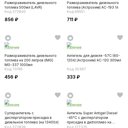
Размораживатель дизельного
Размораживатель дизельного
топлива 500мл (LAVR)
топлива (Астрохим) AC-193 1л
Код 372840
Код 69551
856 ₽
711 ₽
Наличие
Наличие
Размораживатель дизельного
Антигель для дизеля -57С (60-
топлива на 200 литров (IMG)
120л) (Астрохим) AC-120 300мл
MG-337 1000мл
Код 70195
Код 30387
456 ₽
333 ₽
Наличие
Наличие
Суперантигель с
Антигель Super Antigel Diesel
диспергатором присадка в
-45°C с диспергатором
дизельное топливо (на 13400л)
присадка в дизтопливо на ...
3,4л (...
Код 372839
Код 177375