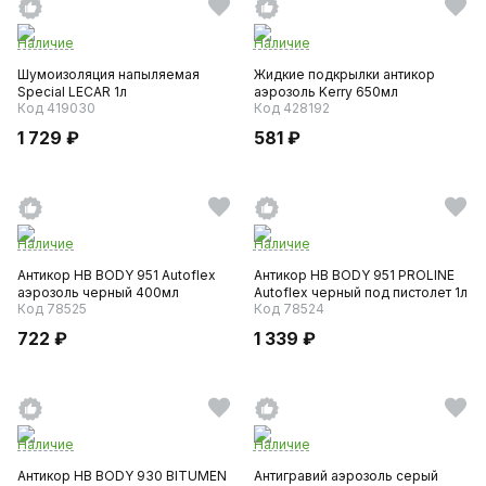
Наличие
Наличие
Шумоизоляция напыляемая
Жидкие подкрылки антикор
Special LECAR 1л
аэрозоль Kerry 650мл
Код 419030
Код 428192
1 729 ₽
581 ₽
Наличие
Наличие
Антикор HB BODY 951 Autoflex
Антикор HB BODY 951 PROLINE
аэрозоль черный 400мл
Autoflex черный под пистолет 1л
Код 78525
Код 78524
722 ₽
1 339 ₽
Наличие
Наличие
Антикор HB BODY 930 BITUMEN
Антигравий аэрозоль серый