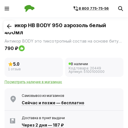
8 800 775-75-56
1
/
1
Антикор HB BODY 950 аэрозоль белый
400мл
Антикор BODY это тиксотропный состав на основе битума и каучука, обладает превосходными антикоррозионными и антигравийными свойствами.
790 ₽
5.0
В наличии
Код товара:
20449
1 отзыв
Артикул:
5100100000
Посмотреть наличие в магазинах
Самовывоз из магазинов
Сейчас
и позже — бесплатно
Доставка в пункт выдачи
Через 2 дня
—
187 ₽