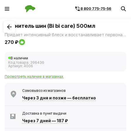
8 800 775-75-56
1
/
1
Чернитель шин (Bi bi care) 500мл
Придает интенсивный блеск и восстанавливает первоначальный цвет покрышек, резиновых уплотнителей и деталей из пластика.
270 ₽
В наличии
Код товара:
396436
Артикул:
4006
Посмотреть наличие в магазинах
Самовывоз из магазинов
Через 3 дня
и позже — бесплатно
Доставка в пункт выдачи
Через 7 дней
—
187 ₽