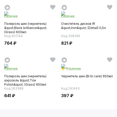
Наличие
Наличие
Полироль шин (чернитель)
Очиститель дисков IR
&quot;Black brilliance&quot;
&quot;Iron&quot; (Detail) 0,5л
(Grass) 600мл
Код 401744
Код 308355
764 ₽
821 ₽
4
Наличие
Наличие
Полироль шин (чернитель)
Чернитель шин (Bi bi care) 650мл
аэрозоль &quot;Tire
Polish&quot; (Grass) 650мл
Код 263389
Код 291443
641 ₽
397 ₽