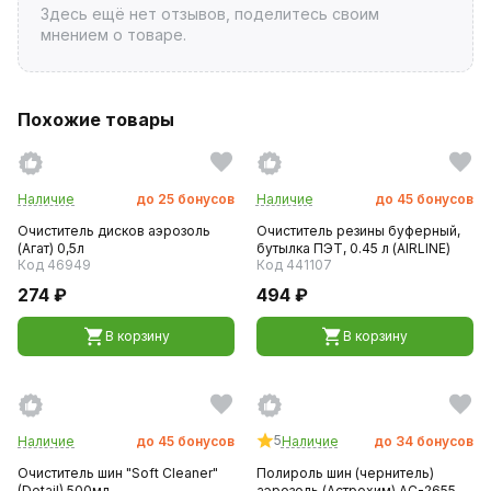
Здесь ещё нет отзывов, поделитесь своим
мнением о товаре.
Похожие товары
Наличие
до
25
бонусов
Наличие
до
45
бонусов
Очиститель дисков аэрозоль
Очиститель резины буферный,
(Агат) 0,5л
бутылка ПЭТ, 0.45 л (AIRLINE)
Код 46949
Код 441107
274 ₽
494 ₽
В корзину
В корзину
5
Наличие
до
45
бонусов
Наличие
до
34
бонусов
Очиститель шин "Soft Cleaner"
Полироль шин (чернитель)
(Detail) 500мл
аэрозоль (Астрохим) AC-2655