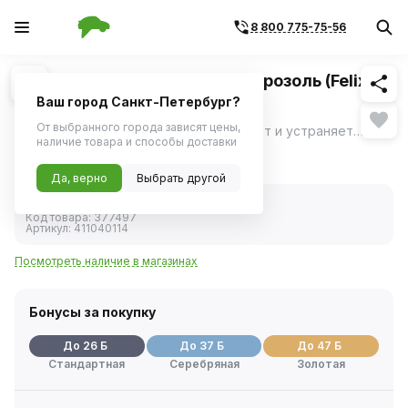
8 800 775-75-56
Похожие
1
/
1
Полироль шин (чернитель) аэрозоль (Felix)
520мл
Ваш город Санкт-Петербург?
От выбранного города зависят цены,
Восстанавливает первоначальный цвет и устраняет мелкие дефекты поверхности шины.
ещё
наличие товара и способы доставки
520 ₽
Да, верно
Выбрать другой
В наличии
Код товара:
377497
Артикул:
411040114
Посмотреть наличие в магазинах
Бонусы за покупку
До 26 Б
До 37 Б
До 47 Б
Стандартная
Серебряная
Золотая