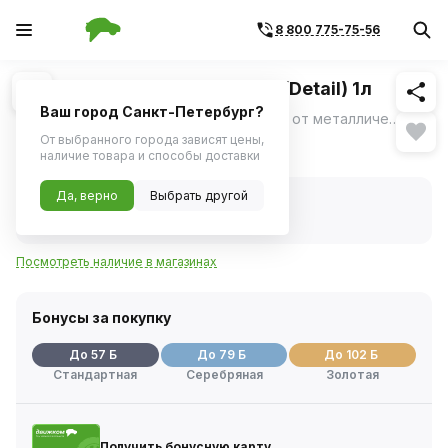
8 800 775-75-56
Похожие
1
/
1
Очиститель дисков IR "Iron" (Detail) 1л
Ваш город Санкт-Петербург?
Очиститель кузова и колесных дисков от металлических вкраплений.
ещё
От выбранного города зависят цены,
1 126 ₽
наличие товара и способы доставки
Да, верно
Выбрать другой
В наличии
Код товара:
401733
Артикул:
dt0162
Посмотреть наличие в магазинах
Бонусы за покупку
До 57 Б
До 79 Б
До 102 Б
Стандартная
Серебряная
Золотая
Получить бонусную карту