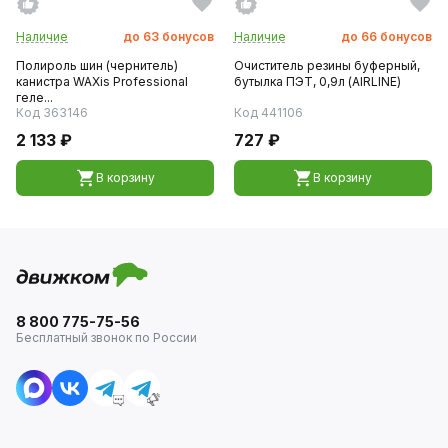
Наличие
до
63
бонусов
Наличие
до
66
бонусов
Полироль шин (чернитель)
Очиститель резины буферный,
канистра WAXis Professional
бутылка ПЭТ, 0,9л (AIRLINE)
геле...
Код 363146
Код 441106
2 133 ₽
727 ₽
В корзину
В корзину
8 800 775-75-56
Бесплатный звонок по России