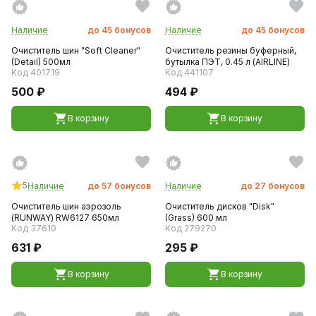
Наличие
до
45
бонусов
Наличие
до
45
бонусов
Очиститель шин "Soft Cleaner"
Очиститель резины буферный,
(Detail) 500мл
бутылка ПЭТ, 0.45 л (AIRLINE)
Код 401719
Код 441107
500 ₽
494 ₽
В корзину
В корзину
5
Наличие
до
57
бонусов
Наличие
до
27
бонусов
Очиститель шин аэрозоль
Очиститель дисков "Disk"
(RUNWAY) RW6127 650мл
(Grass) 600 мл
Код 37610
Код 279270
631 ₽
295 ₽
В корзину
В корзину