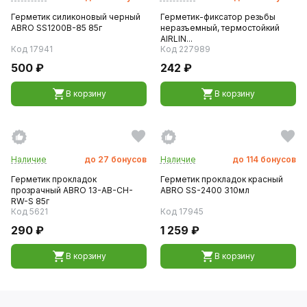
Герметик силиконовый черный
Герметик-фиксатор резьбы
ABRO SS1200B-85 85г
неразъемный, термостойкий
AIRLIN...
Код 17941
Код 227989
500 ₽
242 ₽
В корзину
В корзину
Наличие
до
27
бонусов
Наличие
до
114
бонусов
Герметик прокладок
Герметик прокладок красный
прозрачный ABRO 13-AB-CH-
ABRO SS-2400 310мл
RW-S 85г
Код 5621
Код 17945
290 ₽
1 259 ₽
В корзину
В корзину