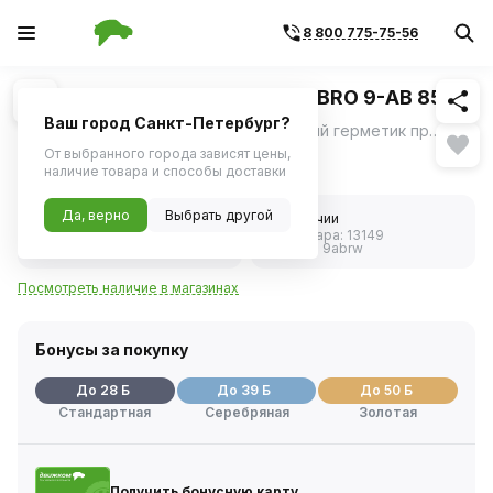
8 800 775-75-56
Похожие
1
/
1
Герметик прокладок серый ABRO 9-АВ 85г
Ваш город Санкт-Петербург?
Герметик прокладок ABRO силиконовый герметик прокладок серого цвета на нейтральной основе.
ещё
От выбранного города зависят цены,
553 ₽
наличие товара и способы доставки
Да, верно
Выбрать другой
5.0
В наличии
Код товара:
13149
2 отзыва
Артикул:
9abrw
Посмотреть наличие в магазинах
Бонусы за покупку
До 28 Б
До 39 Б
До 50 Б
Стандартная
Серебряная
Золотая
Получить бонусную карту