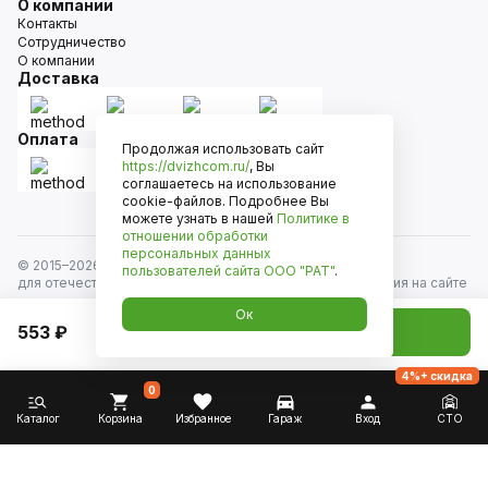
О компании
Контакты
Сотрудничество
О компании
Доставка
Оплата
Продолжая использовать сайт
https://dvizhcom.ru/
, Вы
соглашаетесь на использование
cookie-файлов. Подробнее Вы
можете узнать в нашей
Политике в
отношении обработки
персональных данных
© 2015–
2026
Движком — сеть магазинов автозапчастей
пользователей сайта
ООО "РАТ"
.
для отечественных автомобилей и иномарок. Информация на сайте
носит исключительно информационный характер и не является
Ок
публичной офертой, определяемой положениями
553 ₽
Добавить в корзину
ст. 437 Гражданского кодекса РФ. Все права защищены.
4%+ скидка
0
Каталог
Корзина
Избранное
Гараж
Вход
СТО