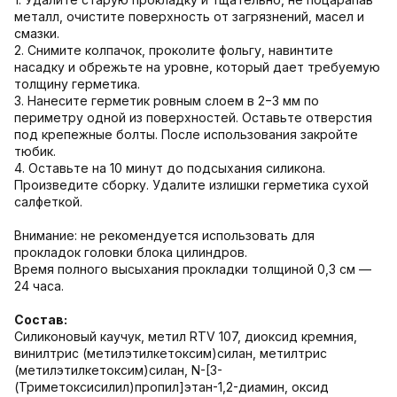
металл, очистите поверхность от загрязнений, масел и
смазки.
2. Снимите колпачок, проколите фольгу, навинтите
насадку и обрежьте на уровне, который дает требуемую
толщину герметика.
3. Нанесите герметик ровным слоем в 2−3 мм по
периметру одной из поверхностей. Оставьте отверстия
под крепежные болты. После использования закройте
тюбик.
4. Оставьте на 10 минут до подсыхания силикона.
Произведите сборку. Удалите излишки герметика сухой
салфеткой.
Внимание: не рекомендуется использовать для
прокладок головки блока цилиндров.
Время полного высыхания прокладки толщиной 0,3 см —
24 часа.
Состав:
Cиликоновый каучук, метил RTV 107, диоксид кремния,
винилтрис (метилэтилкетоксим)силан, метилтрис
(метилэтилкетоксим)силан, N-[3-
(Триметоксисилил)пропил]этан-1,2-диамин, оксид