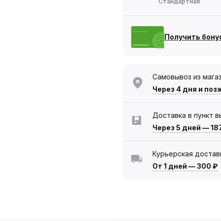
Стандартная
Получить бону
Самовывоз из мага
Через 4 дня
и поз
Доставка в пункт 
Через 5 дней
—
18
Курьерская достав
От 1 дней
—
300 ₽