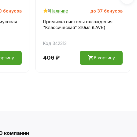
0
бонусов
Наличие
до
37
бонусов
5
кмусовая
Промывка системы охлаждения
"Классическая" 310мл (LAVR)
Код 342313
406 ₽
орзину
В корзину
О компании