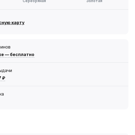
Серебряная
Золотая
сную карту
зинов
же — бесплатно
выдачи
7 ₽
ка