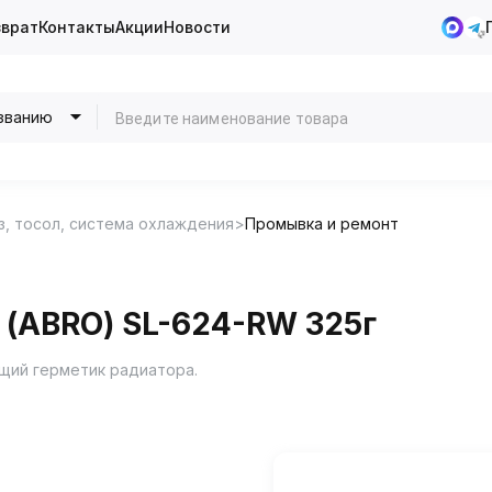
зврат
Контакты
Акции
Новости
званию
з, тосол, система охлаждения
Промывка и ремонт
(ABRO) SL-624-RW 325г
щий герметик радиатора.