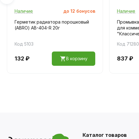
Наличие
до
12
бонусов
Наличие
Герметик радиатора порошковый
Промывка
(ABRO) AB-404-R 20г
для комм
"Классичес
Код 5103
Код 71280
132 ₽
837 ₽
В корзину
Каталог товаров