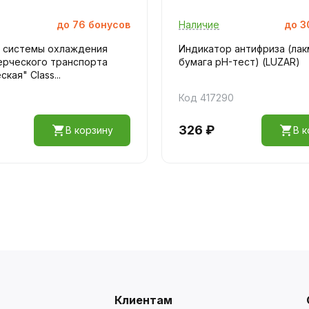
до
76
бонусов
Наличие
до
3
 системы охлаждения
Индикатор антифриза (ла
ерческого транспорта
бумага pH-тест) (LUZAR)
кая" Class...
Код 417290
326 ₽
В корзину
В к
Клиентам