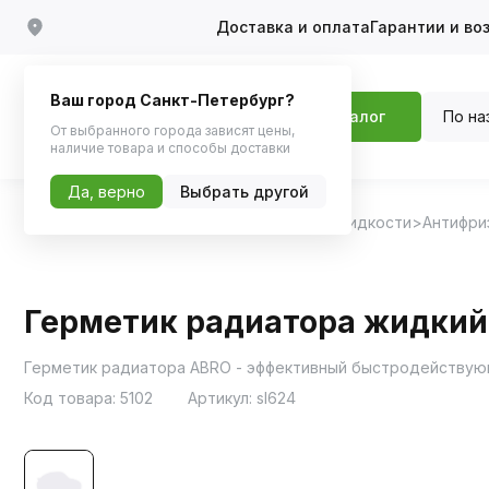
Доставка и оплата
Гарантии и во
Ваш город Санкт-Петербург?
По на
Каталог
От выбранного города зависят цены,
наличие товара и способы доставки
Да, верно
Выбрать другой
Главная
Каталог
Масла и технические жидкости
Антифри
Герметик радиатора жидкий 
Герметик радиатора ABRO - эффективный быстродействую
Код товара:
5102
Артикул:
sl624