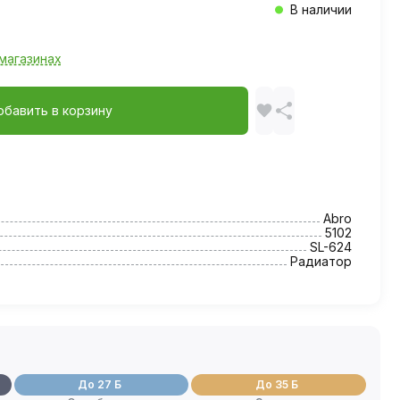
В наличии
магазинах
обавить в корзину
Abro
5102
SL-624
Радиатор
До 27 Б
До 35 Б