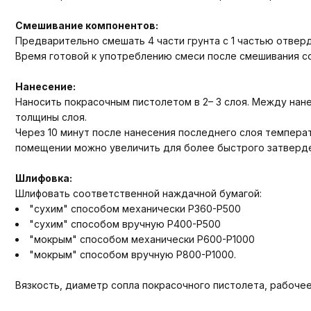
Смешивание компонентов:
Предварительно смешать 4 части грунта с 1 частью отвер
Время готовой к употреблению смеси после смешивания со
Нанесение:
Наносить покрасочным пистолетом в 2– 3 слоя. Между нане
толщины слоя.
Через 10 минут после нанесения последнего слоя темпера
помещении можно увеличить для более быстрого затверде
Шлифовка:
Шлифовать соответственной наждачной бумагой:
"сухим" способом механически Р360-Р500
"сухим" способом вручную Р400-Р500
"мокрым" способом механически Р600-Р1000
"мокрым" способом вручную Р800-Р1000.
Вязкость, диаметр сопла покрасочного пистолета, рабочее дав