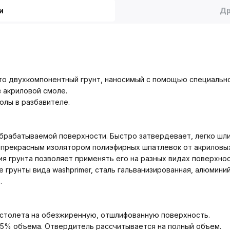
и
Др
 это двухкомпонентный грунт, наносимый с помощью специальн
 акриловой смоле.
олы в разбавителе.
брабатываемой поверхности. Быстро затвердевает, легко шли
прекрасным изолятором полиэфирных шпатлевок от акриловых
 грунта позволяет применять его на разных видах поверхнос
 грунты вида washprimer, сталь гальванизированная, алюминий
.
истолета на обезжиренную, отшлифованную поверхность.
15% объема. Отвердитель рассчитывается на полный объем.