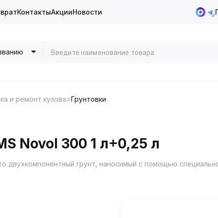
зврат
Контакты
Акции
Новости
званию
ка и ремонт кузова
Грунтовки
S Novol 300 1 л+0,25 л
 это двухкомпонентный грунт, наносимый с помощью специальн