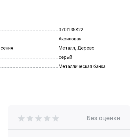
37011;35822
Акриловая
есения
Металл, Дерево
серый
Металлическая банка
Без оценки