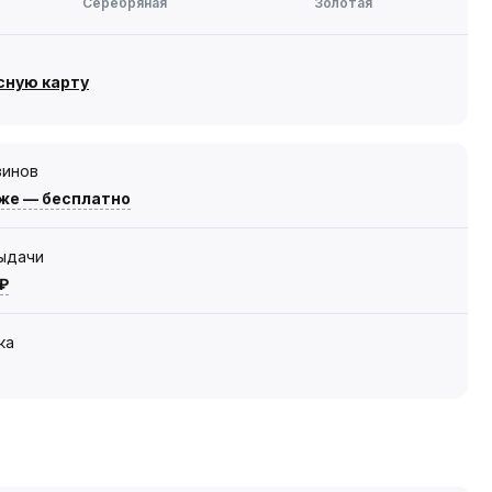
Серебряная
Золотая
сную карту
зинов
же — бесплатно
выдачи
 ₽
ка