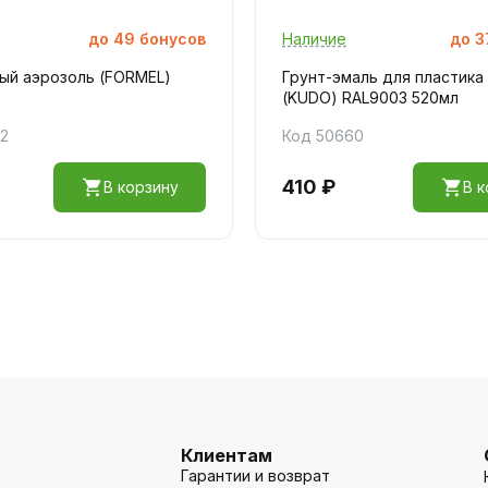
до
49
бонусов
Наличие
до
3
ый аэрозоль (FORMEL)
Грунт-эмаль для пластика
(KUDO) RAL9003 520мл
72
Код 50660
410 ₽
В корзину
В к
Клиентам
Гарантии и возврат