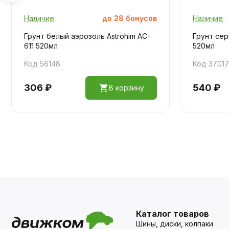
Наличие
до
28
бонусов
Наличие
Грунт белый аэрозоль Astrohim AC-
Грунт сер
611 520мл
520мл
Код 56148
Код 3701
306 ₽
540 ₽
В корзину
Каталог товаров
Шины, диски, колпаки