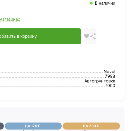
В наличии
магазинах
обавить в корзину
Novol
7998
Автогрунтовка
1000
До 179 Б
До 230 Б