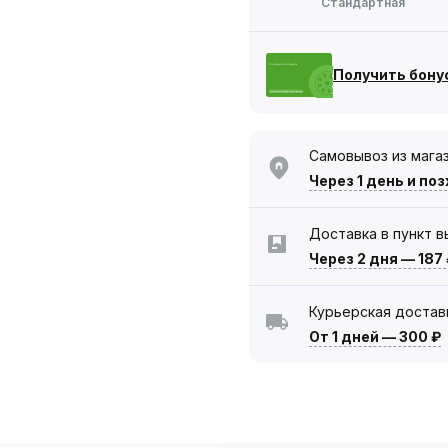
Стандартная
Получить бону
Самовывоз из мага
Через 1 день
и поз
Доставка в пункт 
Через 2 дня
—
187
Курьерская достав
От 1 дней
—
300 ₽