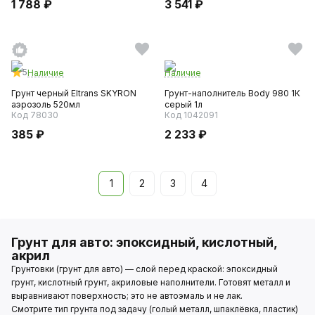
1 788 ₽
3 541 ₽
5
Наличие
Наличие
Грунт черный Eltrans SKYRON
Грунт-наполнитель Body 980 1К
аэрозоль 520мл
серый 1л
Код 78030
Код 1042091
385 ₽
2 233 ₽
1
2
3
4
Грунт для авто: эпоксидный, кислотный,
акрил
Грунтовки (грунт для авто) — слой перед краской: эпоксидный
грунт, кислотный грунт, акриловые наполнители. Готовят металл и
выравнивают поверхность; это не автоэмаль и не лак.
Смотрите тип грунта под задачу (голый металл, шпаклёвка, пластик)