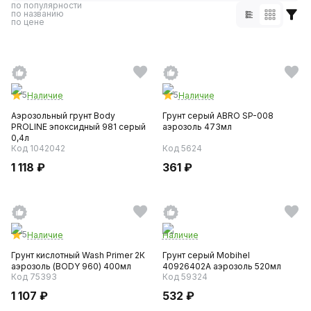
по популярности
по названию
по цене
5
5
Наличие
Наличие
Аэрозольный грунт Body
Грунт серый ABRO SP-008
PROLINE эпоксидный 981 серый
аэрозоль 473мл
0,4л
Код 1042042
Код 5624
1 118 ₽
361 ₽
5
Наличие
Наличие
Грунт кислотный Wash Primer 2К
Грунт серый Mobihel
аэрозоль (BODY 960) 400мл
40926402А аэрозоль 520мл
Код 75393
Код 59324
1 107 ₽
532 ₽