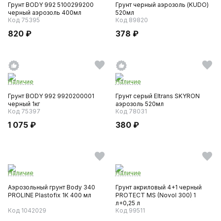
Грунт BODY 992 5100299200
Грунт черный аэрозоль (KUDO)
черный аэрозоль 400мл
520мл
Код 75395
Код 89820
820 ₽
378 ₽
Наличие
Наличие
Грунт BODY 992 9920200001
Грунт серый Eltrans SKYRON
черный 1кг
аэрозоль 520мл
Код 75397
Код 78031
1 075 ₽
380 ₽
Наличие
Наличие
Аэрозольный грунт Body 340
Грунт акриловый 4+1 черный
PROLINE Plastofix 1К 400 мл
PROTECT MS (Novol 300) 1
л+0,25 л
Код 1042029
Код 99511