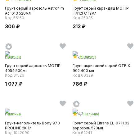
Грунт серый аэрозоль Astrohim
Грунт серый карандаш MOTIP
Ас-613 520мл
ПЛ12ГС 12мл
Код 56150
Код 35035
306 ₽
313 ₽
5
Наличие
Наличие
Грунт серый аэрозоль MOTIP
Грунт акриловый серый OTRIX
4054 500мл
902 400 мл
Код 31526
Код 60329
1 077 ₽
786 ₽
4,3
Наличие
Наличие
Грунт-наполнитель Body 970
Грунт серый Eltrans EL-0711.02
PROLINE 2К 1л
аэрозоль 520мл
Код 1042090
Код 62241