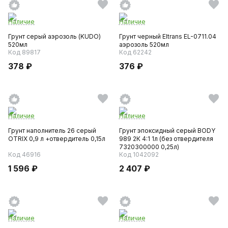
Наличие
Наличие
Грунт серый аэрозоль (KUDO)
Грунт черный Eltrans EL-0711.04
520мл
аэрозоль 520мл
Код 89817
Код 62242
378 ₽
376 ₽
Наличие
Наличие
Грунт наполнитель 26 серый
Грунт эпоксидный серый BODY
OTRIX 0,9 л +отвердитель 0,15л
989 2К 4:1 1л (без отвердителя
7320300000 0,25л)
Код 46916
Код 1042092
1 596 ₽
2 407 ₽
Наличие
Наличие