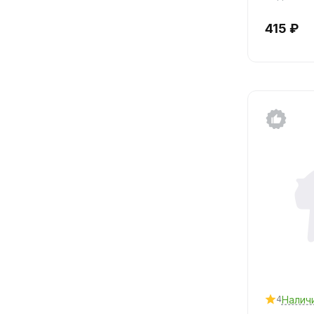
415 ₽
Налич
4