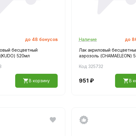
до
48
бонусов
Наличие
до
8
ловый бесцветный
Лак акриловый бесцветны
 (KUDO) 520мл
аэрозоль (CHAMAELEON) 
3
Код 325732
951 ₽
В корзину
В к