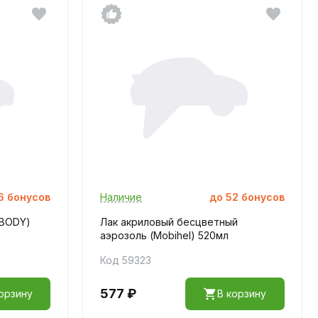
6
бонусов
Наличие
до
52
бонусов
(BODY)
Лак акриловый бесцветный
аэрозоль (Mobihel) 520мл
Код 59323
577 ₽
орзину
В корзину