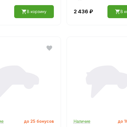
2 436 ₽
В корзину
В к
ие
до
25
бонусов
Наличие
до
1