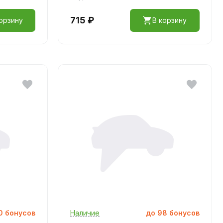
715 ₽
орзину
В корзину
0
бонусов
Наличие
до
98
бонусов