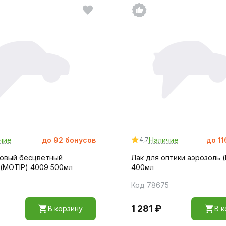
чие
до
92
бонусов
Наличие
до
11
4,7
ловый бесцветный
Лак для оптики аэрозоль 
 (MOTIP) 4009 500мл
400мл
9
Код 78675
1 281 ₽
В корзину
В к