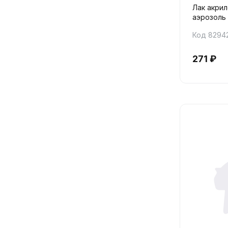
Лак акри
аэрозоль 
Код 8294
271 ₽