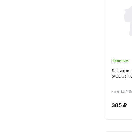
Наличие
Лак акри
(KUDO) K
Код 1476
385 ₽