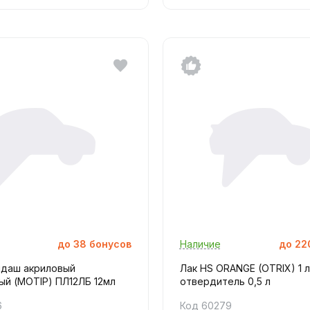
до
38
бонусов
Наличие
до
22
ндаш акриловый
Лак HS ORANGE (OTRIX) 1 л
ый (MOTIP) ПЛ12ЛБ 12мл
отвердитель 0,5 л
6
Код 60279