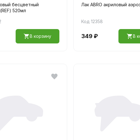
ловый бесцветный
Лак ABRO акриловый аэроз
(REF) 520мл
2
Код 12358
349 ₽
В корзину
В к