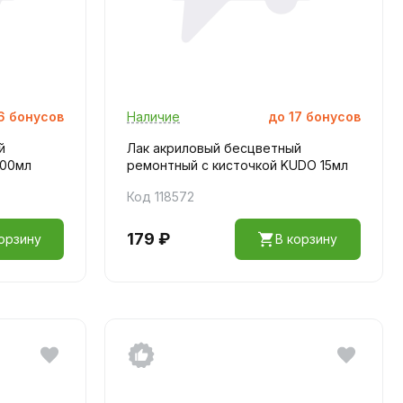
6
бонусов
Наличие
до
17
бонусов
й
Лак акриловый бесцветный
500мл
ремонтный с кисточкой KUDO 15мл
Код 118572
179 ₽
орзину
В корзину