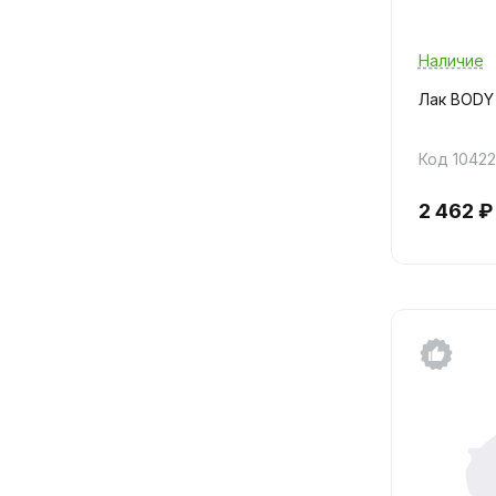
Наличие
Лак BODY 
Код 10422
2 462 ₽