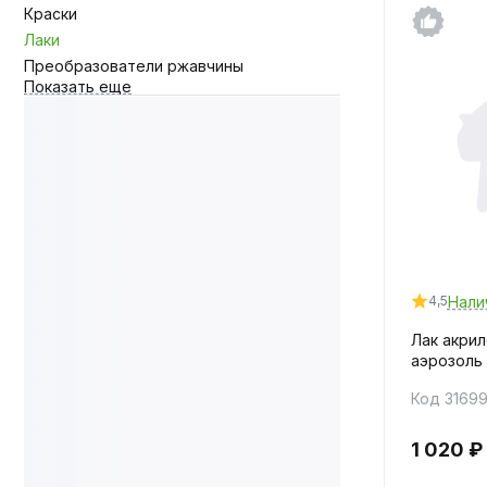
Краски
Лаки
Преобразователи ржавчины
Показать еще
Нали
4,5
Лак акри
аэрозоль
Код 3169
1 020 ₽