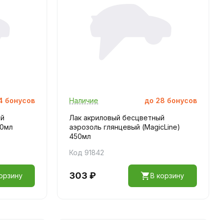
4
бонусов
Наличие
до
28
бонусов
ей
Лак акриловый бесцветный
20мл
аэрозоль глянцевый (MagicLine)
450мл
Код 91842
303 ₽
орзину
В корзину