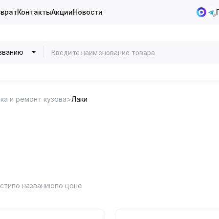
зврат
Контакты
Акции
Новости
званию
ка и ремонт кузова
Лаки
ости
по названию
по цене