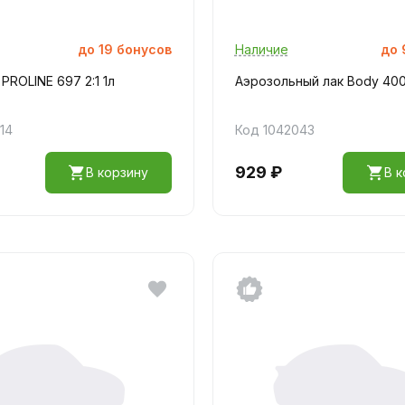
до
19
бонусов
Наличие
до
PROLINE 697 2:1 1л
Аэрозольный лак Body 40
14
Код 1042043
929 ₽
В корзину
В к