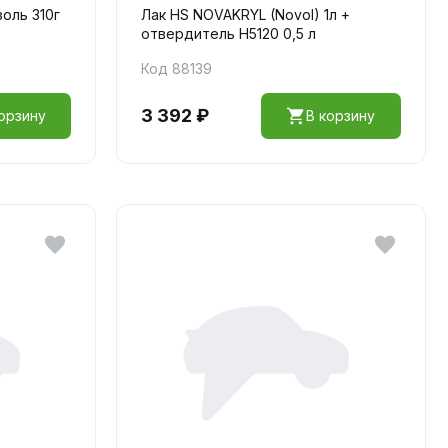
оль 310г
Лак HS NOVAKRYL (Novol) 1л +
отвердитель H5120 0,5 л
Код 88139
3 392 ₽
орзину
В корзину