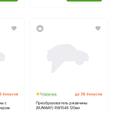
3
бонусов
Наличие
до
38
бонусов
5
ны с
Преобразователь ржавчины
ггером
(RUNWAY) RW1046 120мл