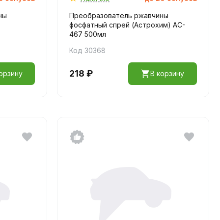
ны
Преобразователь ржавчины
фосфатный спрей (Астрохим) AC-
467 500мл
Код 30368
218 ₽
орзину
В корзину