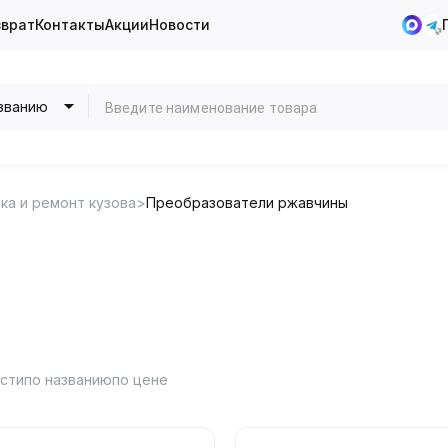
зврат
Контакты
Акции
Новости
званию
ка и ремонт кузова
Преобразователи ржавчины
ости
по названию
по цене