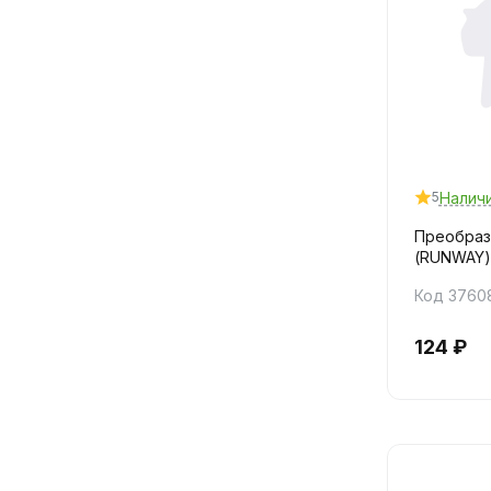
Налич
5
Преобраз
(RUNWAY)
Код 3760
124 ₽