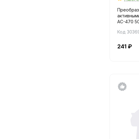
Преобраз
активными
AC-470 5
Код 3036
241 ₽