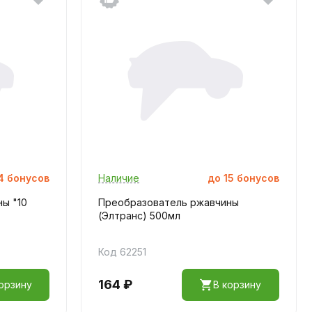
4
бонусов
Наличие
до
15
бонусов
ы "10
Преобразователь ржавчины
(Элтранс) 500мл
Код 62251
164 ₽
орзину
В корзину