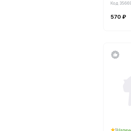
Код 3566
570 ₽
Налич
5