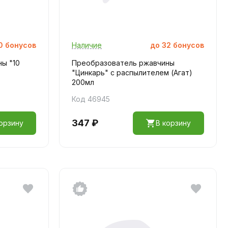
0
бонусов
Наличие
до
32
бонусов
ы "10
Преобразователь ржавчины
"Цинкарь" с распылителем (Агат)
200мл
Код 46945
347 ₽
орзину
В корзину