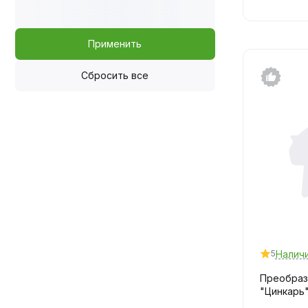
Применить
Сбросить все
Налич
5
Преобраз
"Цинкарь"