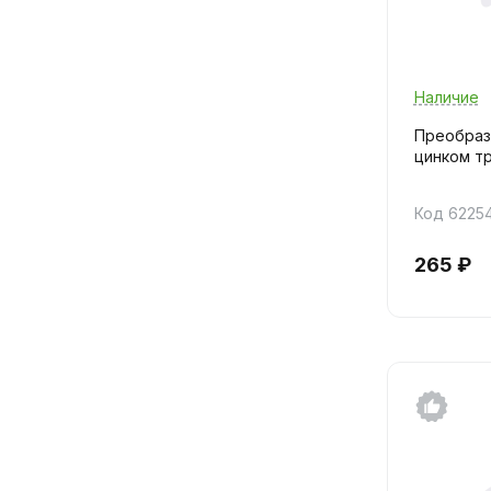
Наличие
Преобраз
цинком тр
Код 6225
265 ₽