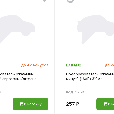
до
42
бонусов
Наличие
до
2
ователь ржавчины
Преобразователь ржавчин
й аэрозоль (Элтранс)
минут" (LAVR) 310мл
9
Код 71268
257 ₽
В корзину
В к