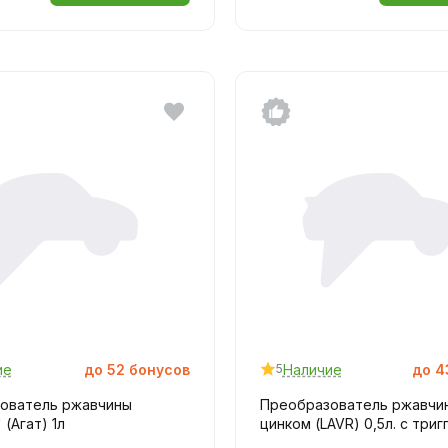
ие
до
52
бонусов
Наличие
до
4
5
ователь ржавчины
Преобразователь ржавчи
 (Агат) 1л
цинком (LAVR) 0,5л. с три