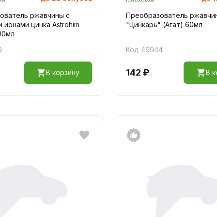
ователь ржавчины с
Преобразователь ржавчи
 ионами цинка Astrohim
"Цинкарь" (Агат) 60мл
00мл
9
Код 46944
142 ₽
В корзину
В к