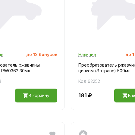
ие
до
12
бонусов
Наличие
до
1
ователь ржавчины
Преобразователь ржавчи
 RW0362 30мл
цинком (Элтранс) 500мл
8
Код 62252
181 ₽
В корзину
В к