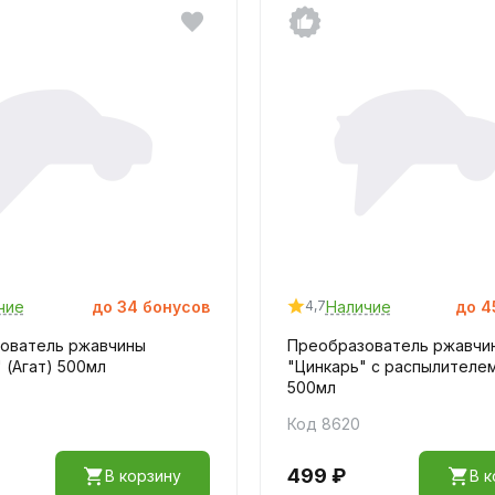
чие
до
34
бонусов
Наличие
до
4
4,7
ователь ржавчины
Преобразователь ржавчи
 (Агат) 500мл
"Цинкарь" с распылителем
500мл
Код 8620
499 ₽
В корзину
В к