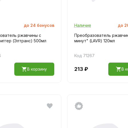
до
24
бонусов
Наличие
до
2
ователь ржавчины с
Преобразователь ржавчин
иггер (Элтранс) 500мл
минут" (LAVR) 120мл
4
Код 71267
213 ₽
В корзину
В к