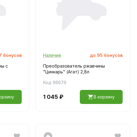
7
бонусов
Наличие
до
95
бонусов
ны с
Преобразователь ржавчины
"Цинкарь" (Агат) 2,8л
Код 98679
1 045 ₽
орзину
В корзину