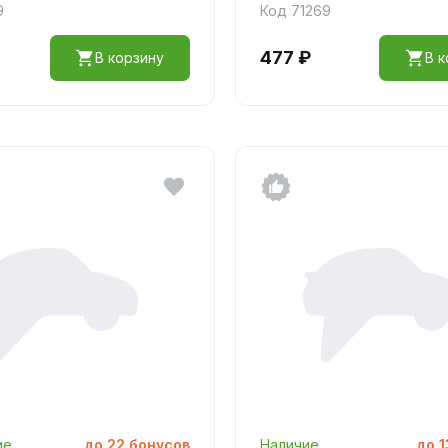
9
Код 71269
477 ₽
В корзину
В к
ие
до
22
бонусов
Наличие
до
1