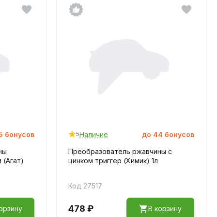
5
бонусов
Наличие
до
44
бонусов
5
ны
Преобразователь ржавчины с
 (Агат)
цинком триггер (Химик) 1л
Код 27517
478 ₽
орзину
В корзину