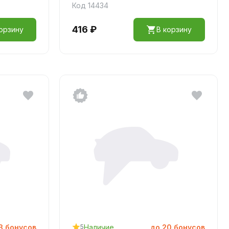
Код 14434
416 ₽
орзину
В корзину
3
бонусов
Наличие
до
20
бонусов
5