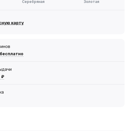
Серебряная
Золотая
сную карту
зинов
 бесплатно
выдачи
 ₽
ка