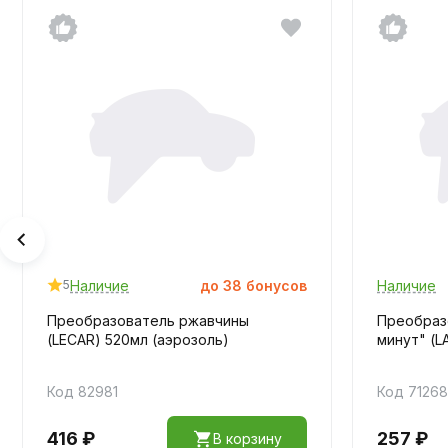
Наличие
до
38
бонусов
Наличие
5
Преобразователь ржавчины
Преобраз
(LECAR) 520мл (аэрозоль)
минут" (L
Код 82981
Код 71268
416 ₽
257 ₽
В корзину