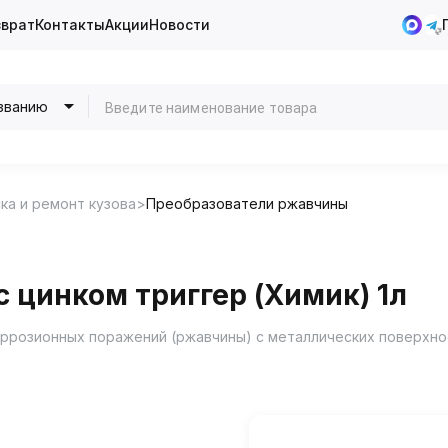
зврат
Контакты
Акции
Новости
званию
ка и ремонт кузова
Преобразователи ржавчины
 цинком триггер (Химик) 1л