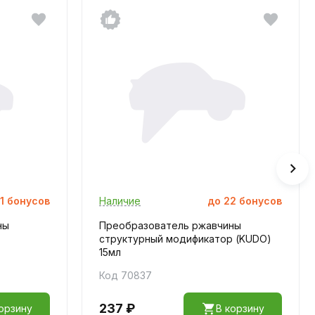
1
бонусов
Наличие
до
22
бонусов
ны
Преобразователь ржавчины
структурный модификатор (KUDO)
15мл
Код 70837
237 ₽
орзину
В корзину