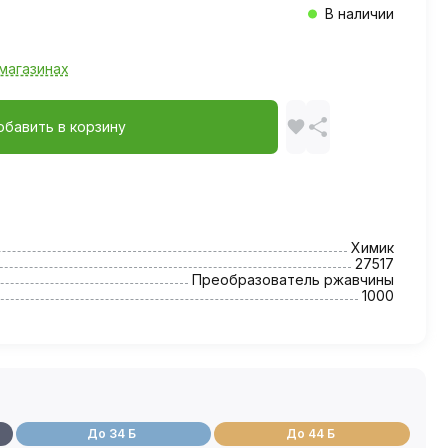
В наличии
магазинах
обавить в корзину
Химик
27517
Преобразователь ржавчины
1000
До 34 Б
До 44 Б