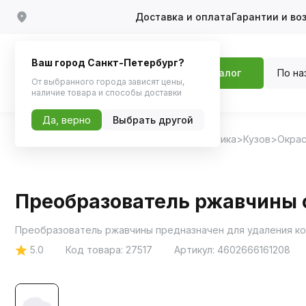
Доставка и оплата
Гарантии и во
Ваш город Санкт-Петербург?
По на
Каталог
От выбранного города зависят цены,
наличие товара и способы доставки
Да, верно
Выбрать другой
Главная
Каталог
Автохимия, Автокосметика
Кузов
Окрас
Преобразователь ржавчины с
5.0
Код товара:
27517
Артикул:
4602666161208