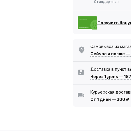
Стандартная
Получить бону
Самовывоз из мага
Сейчас
и позже —
Доставка в пункт 
Через 1 день
—
187
Курьерская достав
От 1 дней
—
300 ₽