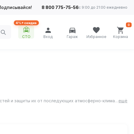
Подписывайся!
8 800 775-75-56
с 9:00 до 21:00 ежедневно
4%+ скидка
0
СТО
Вход
Гараж
Избранное
Корзина
Преобразователь ржавчины предназначен для удаления коррозионных поражений (ржавчины) с металлических поверхностей и защиты их от последующих атмосферно-климатических воздействий.
ещё