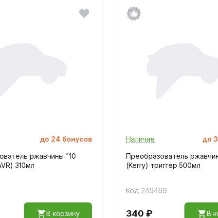
до
24
бонусов
Наличие
до
3
ователь ржавчины "10
Преобразователь ржавчи
AVR) 310мл
(Kerry) триггер 500мл
Код 249469
340 ₽
В корзину
В к