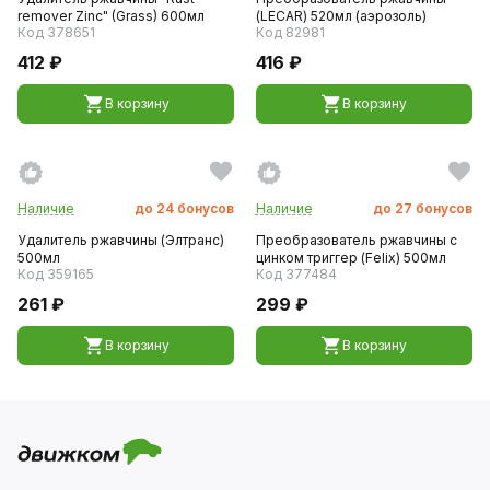
remover Zinc" (Grass) 600мл
(LECAR) 520мл (аэрозоль)
Код 378651
Код 82981
412 ₽
416 ₽
В корзину
В корзину
Наличие
до
24
бонусов
Наличие
до
27
бонусов
Удалитель ржавчины (Элтранс)
Преобразователь ржавчины с
500мл
цинком триггер (Felix) 500мл
Код 359165
Код 377484
261 ₽
299 ₽
В корзину
В корзину