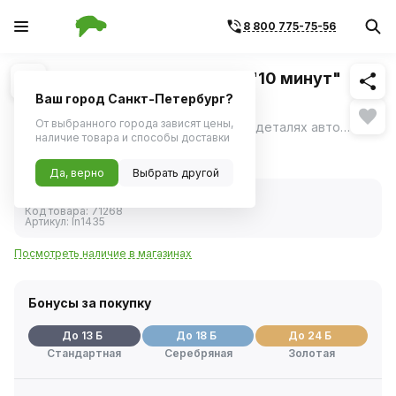
8 800 775-75-56
Похожие
1
/
2
Преобразователь ржавчины "10 минут"
(LAVR) 310мл
Ваш город Санкт-Петербург?
От выбранного города зависят цены,
Состав удаляет ржавчину на кузове и деталях автомобиля, в том числе на поверхностях большой площади.
ещё
наличие товара и способы доставки
257 ₽
Да, верно
Выбрать другой
В наличии
Код товара:
71268
Артикул:
ln1435
Посмотреть наличие в магазинах
Бонусы за покупку
До 13 Б
До 18 Б
До 24 Б
Стандартная
Серебряная
Золотая