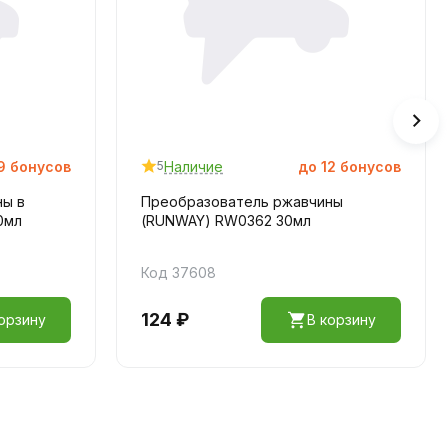
9
бонусов
Наличие
до
12
бонусов
5
ны в
Преобразователь ржавчины
0мл
(RUNWAY) RW0362 30мл
Код 37608
124 ₽
орзину
В корзину