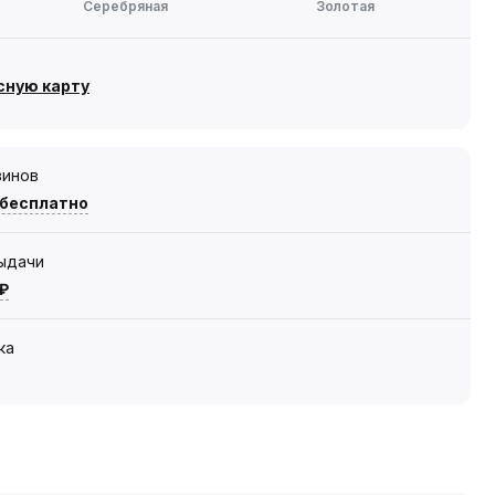
Серебряная
Золотая
сную карту
зинов
 бесплатно
выдачи
 ₽
ка