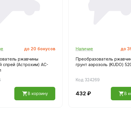
ие
до
20
бонусов
Наличие
до
3
ователь ржавчины
Преобразователь ржавчи
 спрей (Астрохим) AC-
грунт аэрозоль (KUDO) 52
л
8
Код 324269
432 ₽
В корзину
В к