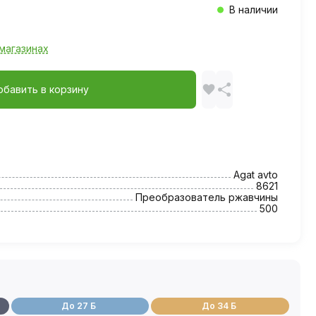
В наличии
магазинах
обавить в корзину
Agat avto
8621
Преобразователь ржавчины
500
До 27 Б
До 34 Б