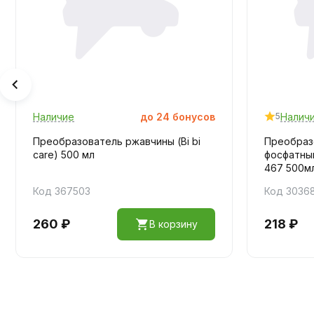
Наличие
до
24
бонусов
Налич
5
Преобразователь ржавчины (Bi bi
Преобраз
care) 500 мл
фосфатный
467 500м
Код 367503
Код 3036
260 ₽
218 ₽
В корзину