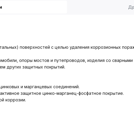
и
Др
стальных) поверхностей с целью удаления коррозионных пора
томобили, опоры мостов и путепроводов, изделия со сварными
ем других защитных покрытий.
цинковых и марганцевых соединений.
 активное защитное цинко-марганец-фосфатное покрытие.
ой коррозии.