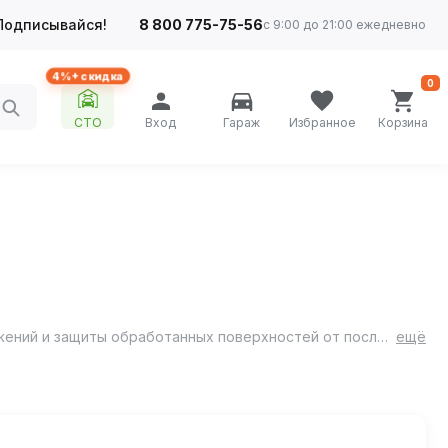
Подписывайся!
8 800 775-75-56
с 9:00 до 21:00 ежедневно
4%+ скидка
0
СТО
Вход
Гараж
Избранное
Корзина
Цинкарь предназначается для обработки металлических (стальных) поверхностей с целью удаления коррозионных поражений и защиты обработанных поверхностей от последующих атмосферно-климатических воздействий.
ещё