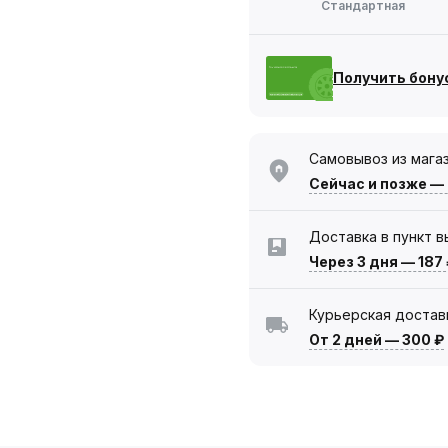
Стандартная
Получить бону
Самовывоз из мага
Сейчас
и позже —
Доставка в пункт 
Через 3 дня
—
187
Курьерская достав
От 2 дней
—
300 ₽