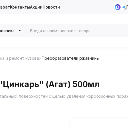
зврат
Контакты
Акции
Новости
званию
ка и ремонт кузова
Преобразователи ржавчины
"Цинкарь" (Агат) 500мл