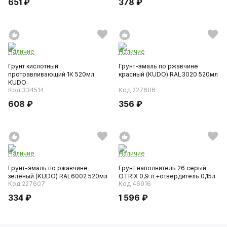
651 ₽
378 ₽
Наличие
Наличие
Грунт кислотный
Грунт-эмаль по ржавчине
протравливающий 1К 520мл
красный (KUDO) RAL3020 520мл
KUDO
Код 334514
Код 227606
608 ₽
356 ₽
Наличие
Наличие
Грунт-эмаль по ржавчине
Грунт наполнитель 26 серый
зеленый (KUDO) RAL6002 520мл
OTRIX 0,9 л +отвердитель 0,15л
Код 227607
Код 46916
334 ₽
1 596 ₽