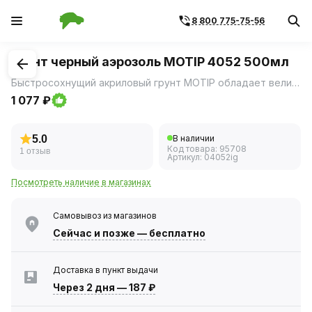
8 800 775-75-56
1
/
1
Грунт черный аэрозоль MOTIP 4052 500мл
Быстросохнущий акриловый грунт MOTIP обладает великолепной адгезией, позволяет создать идеальную поверхность для дальнейшего покрытия любыми видами красок.
1 077 ₽
5.0
В наличии
Код товара:
95708
1 отзыв
Артикул:
04052ig
Посмотреть наличие в магазинах
Самовывоз из магазинов
Сейчас
и позже — бесплатно
Доставка в пункт выдачи
Через 2 дня
—
187 ₽