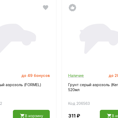
до
49
бонусов
Наличие
до
2
ый аэрозоль (FORMEL)
Грунт серый аэрозоль (Ker
520мл
72
Код 206563
311 ₽
В корзину
В к