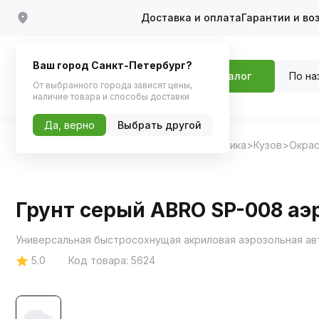
Доставка и оплата
Гарантии и во
Ваш город Санкт-Петербург?
По на
Каталог
От выбранного города зависят цены,
наличие товара и способы доставки
Да, верно
Выбрать другой
Главная
Каталог
Автохимия, Автокосметика
Кузов
Окрас
Грунт серый ABRO SP-008 аэ
Универсальная быстросохнущая акриловая аэрозольная ав
5.0
Код товара:
5624