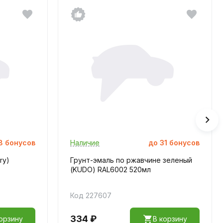
8
бонусов
Наличие
до
31
бонусов
ry)
Грунт-эмаль по ржавчине зеленый
(KUDO) RAL6002 520мл
Код 227607
334 ₽
орзину
В корзину