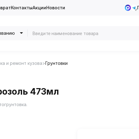
зврат
Контакты
Акции
Новости
званию
ка и ремонт кузова
Грунтовки
розоль 473мл
тогрунтовка.