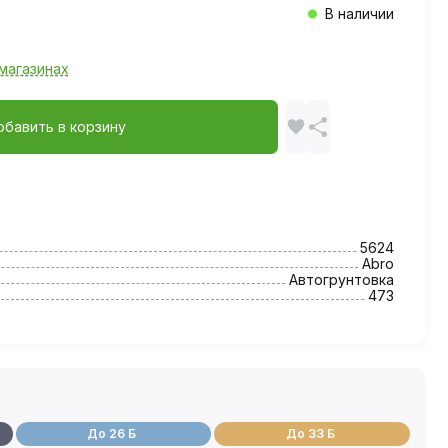
В наличии
магазинах
обавить в корзину
5624
Abro
Автогрунтовка
473
До 26 Б
До 33 Б