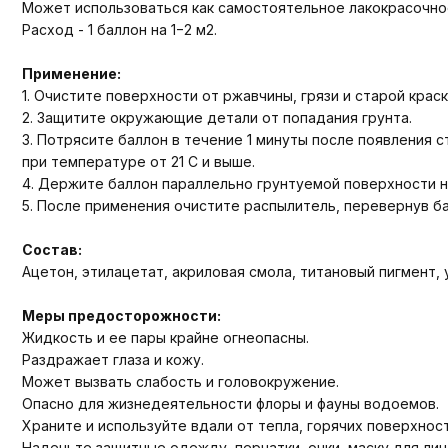
Может использоваться как самостоятельное лакокрасочное
Расход - 1 баллон на 1−2 м2.
Применение:
1. Очистите поверхности от ржавчины, грязи и старой кра
2. Защитите окружающие детали от попадания грунта.
3. Потрясите баллон в течение 1 минуты после появления 
при температуре от 21 C и выше.
4. Держите баллон параллельно грунтуемой поверхности н
5. После применения очистите распылитель, перевернув ба
Состав:
Ацетон, этилацетат, акриловая смола, титановый пигмент,
Меры предосторожности:
Жидкость и ее пары крайне огнеопасны.
Раздражает глаза и кожу.
Может вызвать слабость и головокружение.
Опасно для жизнедеятельности флоры и фауны водоемов.
Храните и используйте вдали от тепла, горячих поверхносте
Наденьте защитные одежду, перчатки, очки, маску для лиц