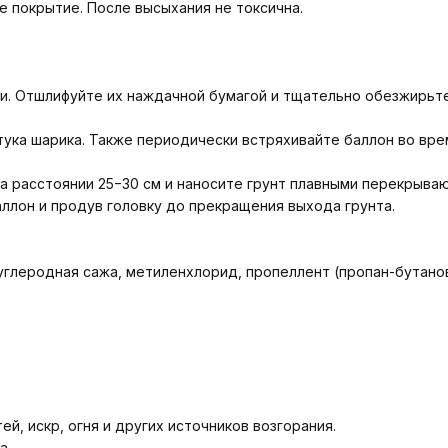
 покрытие. После высыхания не токсична.
ски. Отшлифуйте их наждачной бумагой и тщательно обезжирьте
стука шарика. Также периодически встряхивайте баллон во вр
а расстоянии 25−30 см и наносите грунт плавными перекрыв
ллон и продув головку до прекращения выхода грунта.
 углеродная сажа, метиленхлорид, пропеллент (пропан-бутано
й, искр, огня и других источников возгорания.
а.