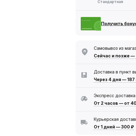
Стандартная
Получить бону
Самовывоз из мага
Сейчас
и позже —
Доставка в пункт 
Через 4 дня
—
187
Экспресс доставка
От 2 часов
—
от 4
Курьерская достав
От 1 дней
—
300 ₽