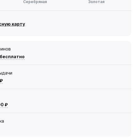
Серебряная
Золотая
сную карту
зинов
 бесплатно
выдачи
 ₽
00 ₽
ка