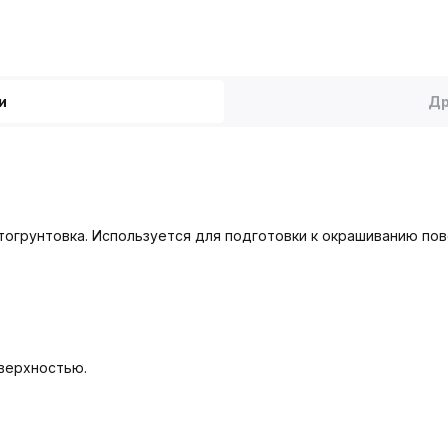
и
Др
огрунтовка. Используется для подготовки к окрашиванию пове
верхностью.