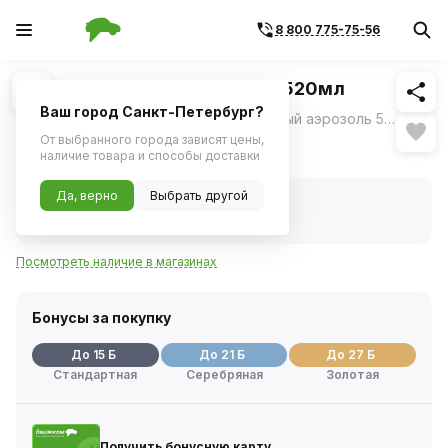
8 800 775-75-56
Похожие
1
/
2
Грунт белый аэрозоль KUDO 520мл
Ваш город Санкт-Петербург?
Высококачественный грунт KUDO белый аэрозоль 520мл (KU-2004) профессиональное решение для подготовки поверхностей к окраске.
ещё
От выбранного города зависят цены,
290 ₽
наличие товара и способы доставки
Да, верно
Выбрать другой
В наличии
Код товара:
239999
Артикул:
ku2004
Посмотреть наличие в магазинах
Бонусы за покупку
До 15 Б
До 21 Б
До 27 Б
Стандартная
Серебряная
Золотая
Получить бонусную карту