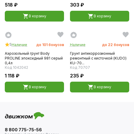
518 ₽
303 ₽
В корзину
В корзину
5
Наличие
до
101
бонусов
Наличие
до
22
бонусов
Аэрозольный грунт Body
Грунт антикоррозионный
PROLINE эпоксидный 981 серый
ремонтный с кисточкой (KUDO)
0,4л
KU-70...
Код 1042042
Код 70707
1 118 ₽
235 ₽
В корзину
В корзину
8 800 775-75-56