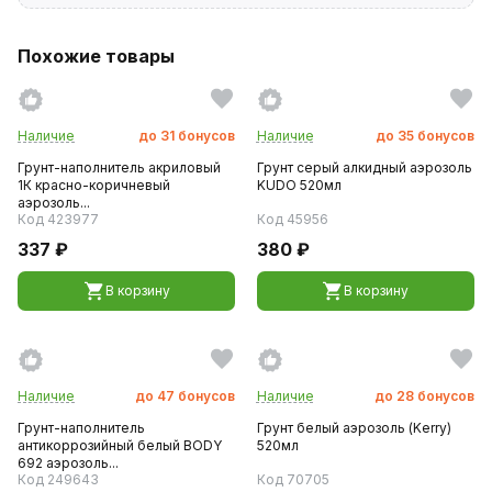
Похожие товары
Наличие
до
31
бонусов
Наличие
до
35
бонусов
Грунт-наполнитель акриловый
Грунт серый алкидный аэрозоль
1К красно-коричневый
KUDO 520мл
аэрозоль...
Код 423977
Код 45956
337 ₽
380 ₽
В корзину
В корзину
Наличие
до
47
бонусов
Наличие
до
28
бонусов
Грунт-наполнитель
Грунт белый аэрозоль (Kerry)
антикоррозийный белый BODY
520мл
692 аэрозоль...
Код 249643
Код 70705