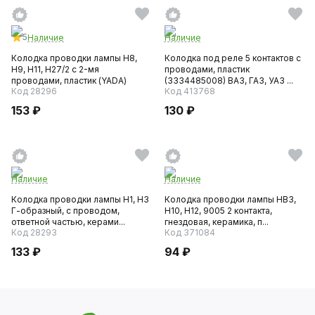
5
Наличие
Наличие
Колодка проводки лампы H8,
Колодка под реле 5 контактов с
H9, H11, H27/2 с 2-мя
проводами, пластик
проводами, пластик (YADA)
(3334485008) ВАЗ, ГАЗ, УАЗ ...
Код 28296
Код 413768
153 ₽
130 ₽
Наличие
Наличие
Колодка проводки лампы H1, H3
Колодка проводки лампы НВ3,
Г-образный, с проводом,
Н10, Н12, 9005 2 контакта,
ответной частью, керами...
гнездовая, керамика, п...
Код 28293
Код 371084
133 ₽
94 ₽