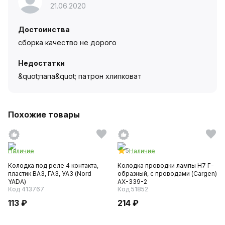
21.06.2020
Достоинства
сборка качество не дорого
Недостатки
&quot;папа&quot; патрон хлипковат
Похожие товары
5
Наличие
Наличие
Колодка под реле 4 контакта,
Колодка проводки лампы H7 Г-
пластик ВАЗ, ГАЗ, УАЗ (Nord
образный, с проводами (Cargen)
YADA)
АХ-339-2
Код 413767
Код 51852
113 ₽
214 ₽