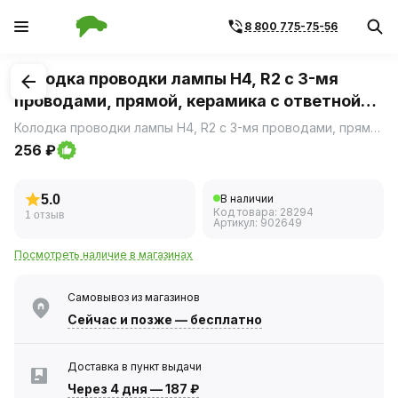
8 800 775-75-56
1
/
1
Колодка проводки лампы H4, R2 с 3-мя
проводами, прямой, керамика с ответной
частью (YADA)
Колодка проводки лампы H4, R2 с 3-мя проводами, прямой, керамика с ответной частью &#40;YADA&#41;
256 ₽
5.0
В наличии
Код товара:
28294
1 отзыв
Артикул:
902649
Посмотреть наличие в магазинах
Самовывоз из магазинов
Сейчас
и позже — бесплатно
Доставка в пункт выдачи
Через 4 дня
—
187 ₽