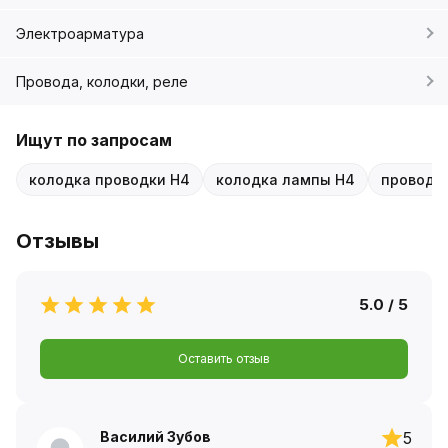
Электроарматура
Провода, колодки, реле
Ищут по запросам
колодка проводки H4
колодка лампы H4
проводк
Отзывы
5.0 / 5
Оставить отзыв
Василий Зубов
5