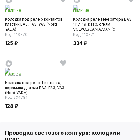
Наличие
Наличие
Колодка под реле 5 контактов,
Колодка реле генератора ВАЗ
пластик ВАЗ, ГАЗ, УАЗ (Nord
1117-19, к габ. огням
YADA)
VOLVO,SCANIA,MAN (с
провода...
Код 413770
Код 413771
125 ₽
334 ₽
Наличие
Колодка под реле 4 контакта,
керамика для а/м ВАЗ, ГАЗ, УАЗ
(Nord YADA)
Код 234781
128 ₽
Проводка светового контура: колодки и
реле