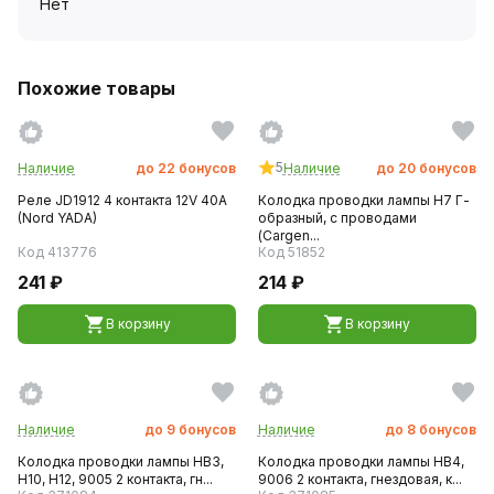
Нет
Похожие товары
5
Наличие
до
22
бонусов
Наличие
до
20
бонусов
Реле JD1912 4 контакта 12V 40A
Колодка проводки лампы H7 Г-
(Nord YADA)
образный, с проводами
(Cargen...
Код 413776
Код 51852
241 ₽
214 ₽
В корзину
В корзину
Наличие
до
9
бонусов
Наличие
до
8
бонусов
Колодка проводки лампы НВ3,
Колодка проводки лампы НВ4,
Н10, Н12, 9005 2 контакта, гн...
9006 2 контакта, гнездовая, к...