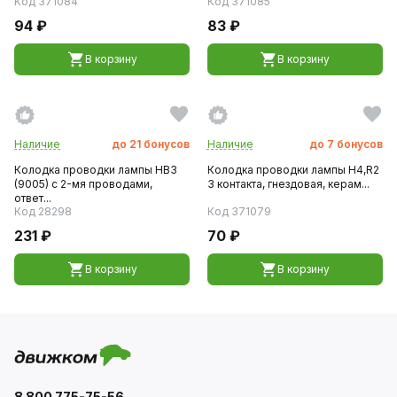
Код 371084
Код 371085
94 ₽
83 ₽
В корзину
В корзину
Наличие
до
21
бонусов
Наличие
до
7
бонусов
Колодка проводки лампы HB3
Колодка проводки лампы Н4,R2
(9005) с 2-мя проводами,
3 контакта, гнездовая, керам...
ответ...
Код 28298
Код 371079
231 ₽
70 ₽
В корзину
В корзину
8 800 775-75-56