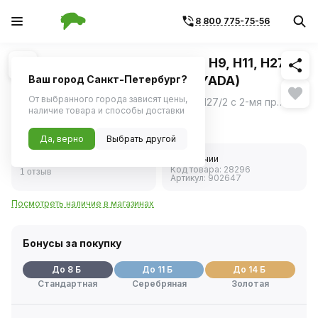
8 800 775-75-56
Похожие
1
/
1
Колодка проводки лампы H8, H9, H11, H27/2
с 2-мя проводами, пластик (YADA)
Ваш город Санкт-Петербург?
От выбранного города зависят цены,
Колодка проводки лампы H8, H9, H11, H27/2 с 2-мя проводами, пластик &#40;YADA&#41;
ещё
наличие товара и способы доставки
153 ₽
Да, верно
Выбрать другой
5.0
В наличии
Код товара:
28296
1 отзыв
Артикул:
902647
Посмотреть наличие в магазинах
Бонусы за покупку
До 8 Б
До 11 Б
До 14 Б
Стандартная
Серебряная
Золотая