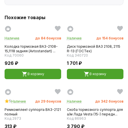
Похожие товары
Наличие
до
84
бонусов
Наличие
до
154
бонусов
Колодка тормозная ВАЗ-2108-
Диск тормозной ВАЗ 2108, 2115
15,1118 задняя (Avtostandart) ...
R-13 (ГОСТех)
Код 70060
Код 340720
926 ₽
1 701 ₽
В корзину
В корзину
5
Наличие
до
29
бонусов
Наличие
до
342
бонусов
Ремкомплект суппорта ВАЗ-2121
Скоба тормозного суппорта для
полный
а/м Лада Vesta (15-) передн...
Код 2973
Код 86963
313 ₽
3 790 ₽