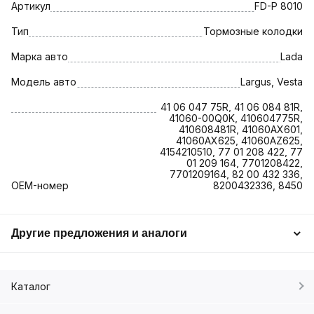
Артикул
FD-P 8010
Тип
Тормозные колодки
Марка авто
Lada
Модель авто
Largus, Vesta
41 06 047 75R, 41 06 084 81R,
41060-00Q0K, 410604775R,
410608481R, 41060AX601,
41060AX625, 41060AZ625,
4154210510, 77 01 208 422, 77
01 209 164, 7701208422,
7701209164, 82 00 432 336,
OEM-номер
8200432336, 8450
Другие предложения и аналоги
Каталог