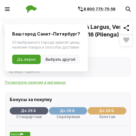
8 800 775-75-56
Похожие
1
/
2
Колодка тормозная ВАЗ LADA Largus, Vesta,
RENAULT, NISSAN передняя V16 (Pilenga)
Ваш город Санкт-Петербург?
(4шт.)
От выбранного города зависят цены,
наличие товара и способы доставки
Нет в наличии
Да, верно
Выбрать другой
Нет в наличии
Код товара:
241046
Артикул:
fdp8010
Посмотреть наличие в магазинах
Бонусы за покупку
До 26 Б
До 26 Б
До 26 Б
Стандартная
Серебряная
Золотая