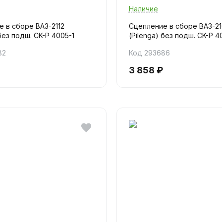
Наличие
 в сборе ВАЗ-2112
Сцепление в сборе ВАЗ-2
 без подш. CK-P 4005-1
(Pilenga) без подш. CK-P 4
82
Код 293686
3 858 ₽