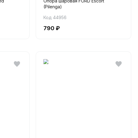
ed
Опора шаровая FORD Escort
(Pilenga)
Код 44956
790 ₽