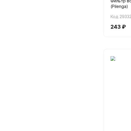
Фильтр в
(Pilenga)
Код 2933
243 ₽