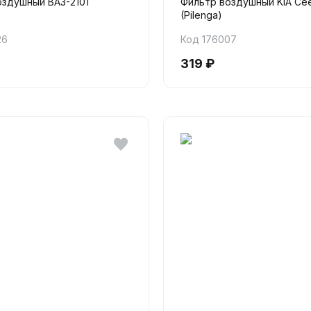
оздушный ВАЗ-2101
Фильтр воздушный KIA Ce
(Pilenga)
26
Код 176007
319 ₽