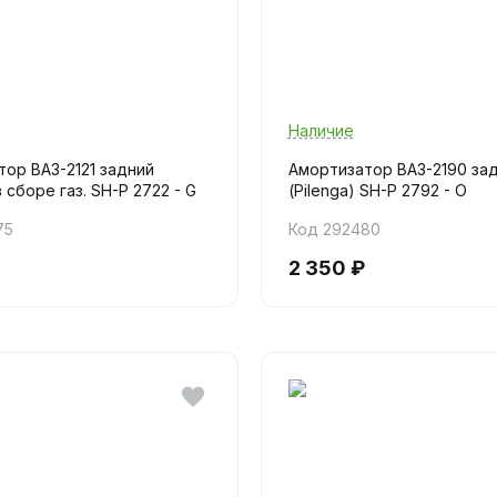
Наличие
ор ВАЗ-2121 задний
Амортизатор ВАЗ-2190 за
в сборе газ. SH-P 2722 - G
(Pilenga) SH-P 2792 - O
75
Код 292480
2 350 ₽