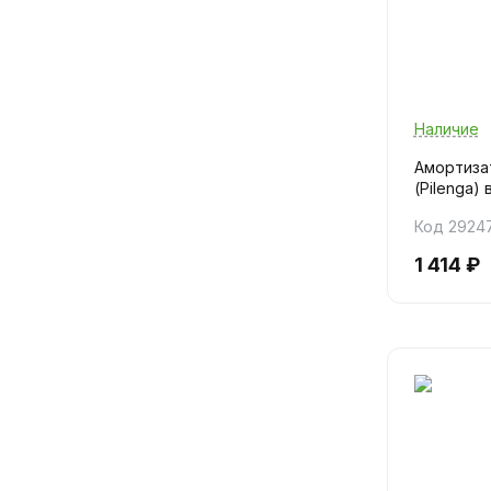
Наличие
Амортизат
(Pilenga) 
Код 2924
1 414 ₽