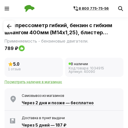
8 800 775-75-56
1
/
1
Компрессометр гибкий, бензин c гибким
шлангом 400мм (М14х1,25), блистер
(АвтоДело)
Применяемость - бензиновые двигатели.
789 ₽
5.0
В наличии
Код товара:
1034915
1 отзыв
Артикул:
40090
Посмотреть наличие в магазинах
Самовывоз из магазинов
Через 2 дня
и позже — бесплатно
Доставка в пункт выдачи
Через 5 дней
—
187 ₽