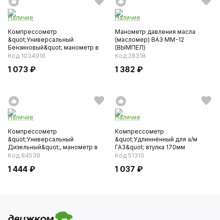
Наличие
Наличие
Компрессометр
Манометр давления масла
&quot;Универсальный
(масломер) ВАЗ ММ-12
Бензиновый&quot; манометр в
(ВЫМПЕЛ)
чехле (М14х1,25...
Код 1034916
Код 28318
1 073 ₽
1 382 ₽
Наличие
Наличие
Компрессометр
Компрессометр
&quot;Универсальный
&quot;Удлиннённый для а/м
Дизельный&quot;, манометр в
ГАЗ&quot; втулка 170мм
резиновом чехле...
(10х4х31) (406...
Код 84539
Код 51310
1 444 ₽
1 037 ₽