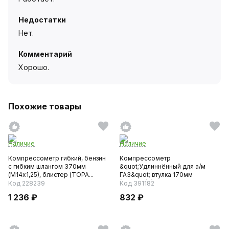
Недостатки
Нет.
Комментарий
Хорошо.
Похожие товары
Наличие
Наличие
Компрессометр гибкий, бензин
Компрессометр
c гибким шлангом 370мм
&quot;Удлиннённый для а/м
(М14х1,25), блистер (TOPA...
ГАЗ&quot; втулка 170мм
(10х4х31) (406...
Код 228239
Код 391182
1 236 ₽
832 ₽