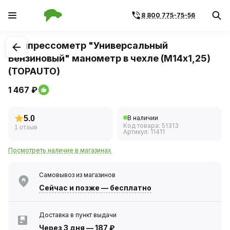
8 800 775-75-56
1
/
1
Компрессометр "Универсальный
Бензиновый" манометр в чехле (М14х1,25)
(TOPAUTO)
1 467 ₽
5.0
В наличии
Код товара:
51313
1 отзыв
Артикул:
11411
Посмотреть наличие в магазинах
Самовывоз из магазинов
Сейчас
и позже — бесплатно
Доставка в пункт выдачи
Через 3 дня
—
187 ₽