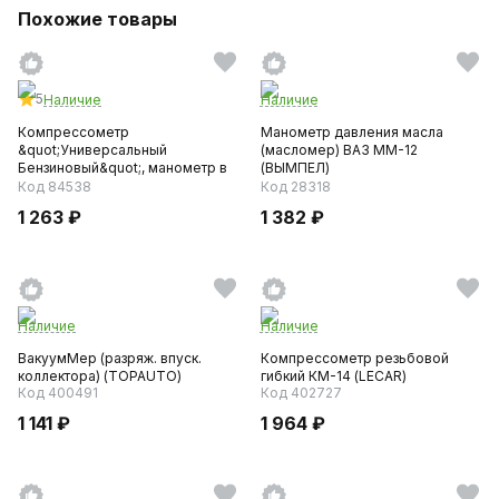
Похожие товары
5
Наличие
Наличие
Компрессометр
Манометр давления масла
&quot;Универсальный
(масломер) ВАЗ ММ-12
Бензиновый&quot;, манометр в
(ВЫМПЕЛ)
резиновом чехл...
Код 84538
Код 28318
1 263 ₽
1 382 ₽
Наличие
Наличие
ВакуумМер (разряж. впуск.
Компрессометр резьбовой
коллектора) (TOPAUTO)
гибкий КМ-14 (LECAR)
Код 400491
Код 402727
1 141 ₽
1 964 ₽