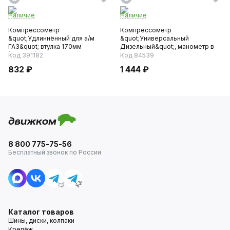
Наличие
Наличие
Компрессометр
Компрессометр
&quot;Удлиннённый для а/м
&quot;Универсальный
ГАЗ&quot; втулка 170мм
Дизельный&quot;, манометр в
(10х4х31) (406...
резиновом чехле...
Код 391182
Код 84539
832 ₽
1 444 ₽
8 800 775-75-56
Бесплатный звонок по России
Каталог товаров
Шины, диски, колпаки
Крепёж