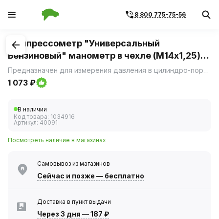
8 800 775-75-56
1
/
2
Компрессометр "Универсальный
Бензиновый" манометр в чехле (М14х1,25)
(АвтоДело) 40091
Предназначен для измерения давления в цилиндро-поршневой группе автомобильного двигателя с бензиновым впрыском.
1 073 ₽
В наличии
Код товара:
1034916
Артикул:
40091
Посмотреть наличие в магазинах
Самовывоз из магазинов
Сейчас
и позже — бесплатно
Доставка в пункт выдачи
Через 3 дня
—
187 ₽