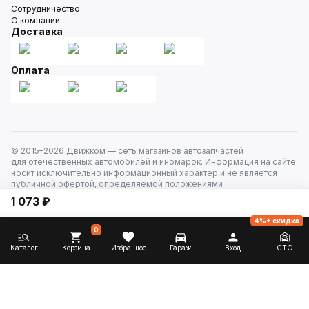
Сотрудничество
О компании
Доставка
Оплата
© 2015–
2026
Движком — сеть магазинов автозапчастей
для отечественных автомобилей и иномарок. Информация на сайте
носит исключительно информационный характер и не является
публичной офертой, определяемой положениями
ст. 437 Гражданского кодекса РФ. Все права защищены.
1 073 ₽
4%+ скидка
0
Каталог
Корзина
Избранное
Гараж
Вход
СТО