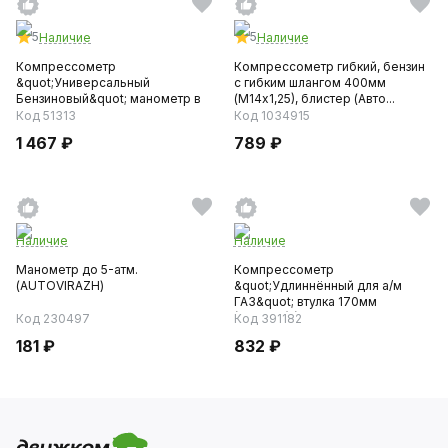
5
5
Наличие
Наличие
Компрессометр
Компрессометр гибкий, бензин
&quot;Универсальный
c гибким шлангом 400мм
Бензиновый&quot; манометр в
(М14х1,25), блистер (Авто...
чехле (М14х1,25...
Код 51313
Код 1034915
1 467 ₽
789 ₽
Наличие
Наличие
Манометр до 5-атм.
Компрессометр
(AUTOVIRAZH)
&quot;Удлиннённый для а/м
ГАЗ&quot; втулка 170мм
(10х4х31) (406...
Код 230497
Код 391182
181 ₽
832 ₽