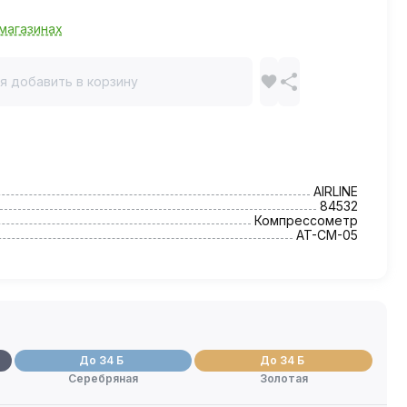
магазинах
я добавить в корзину
AIRLINE
84532
Компрессометр
AT-CM-05
До 34 Б
До 34 Б
Серебряная
Золотая