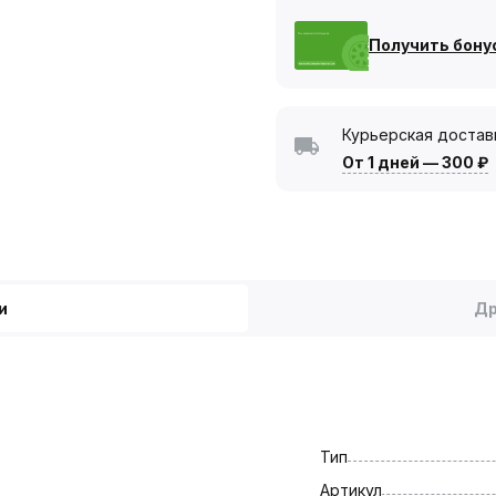
Получить бону
Курьерская достав
От 1 дней
—
300 ₽
и
Др
Тип
Артикул