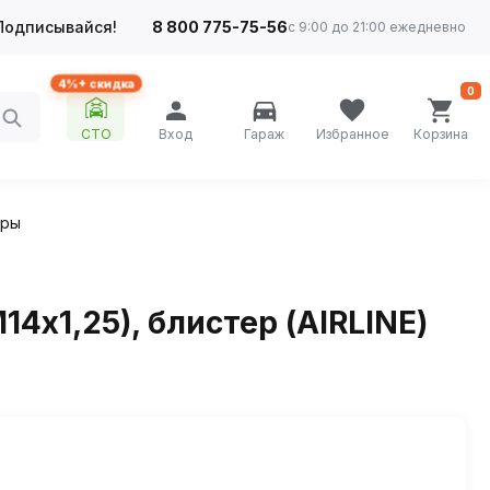
Подписывайся!
8 800 775-75-56
с 9:00 до 21:00 ежедневно
4%+ скидка
0
СТО
Вход
Гараж
Избранное
Корзина
еры
4х1,25), блистер (AIRLINE)