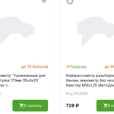
до
75
бонусов
Наличие
до
6
5
ометр "Удлиннённый для
Компрессометр резьбово
втулка 170мм (10х4х31)
бензин, манометр без чех
з ч...
блистер М14х1,25 (АвтоДе
2
Код 1034918
728 ₽
В корзину
В к