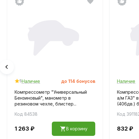
Наличие
до
114
бонусов
Наличие
5
Компрессометр "Универсальный
Компресс
Бензиновый", манометр в
а/м ГАЗ" 
резиновом чехле, блистер...
(406дв.) бе
Код 84538
Код 39118
1 263 ₽
832 ₽
В корзину