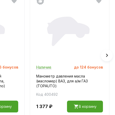
6
бонусов
Наличие
до
124
бонусов
й
Манометр давления масла
ла,
(масломер) ВАЗ, для а/м ГАЗ
ло)
(TOPAUTO)
Код 400492
1 377 ₽
орзину
В корзину