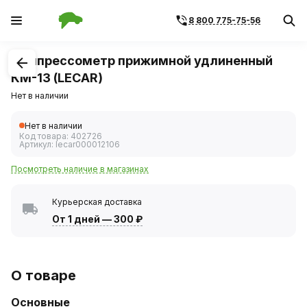
8 800 775-75-56
1
/
2
Компрессометр прижимной удлиненный
КМ-13 (LECAR)
Нет в наличии
Нет в наличии
Код товара:
402726
Артикул:
lecar000012106
Посмотреть наличие в магазинах
Курьерская доставка
От 1 дней
—
300 ₽
О товаре
Основные