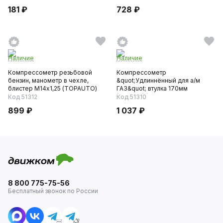
181 ₽
728 ₽
Наличие
Наличие
Компрессометр резьбовой
Компрессометр
бензин, манометр в чехле,
&quot;Удлиннённый для а/м
блистер М14х1,25 (TOPAUTO)
ГАЗ&quot; втулка 170мм
(10х4х31) (406...
Код 51312
Код 51310
899 ₽
1 037 ₽
8 800 775-75-56
Бесплатный звонок по России