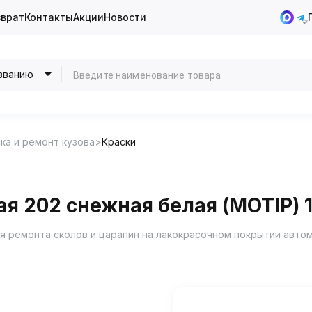
зврат
Контакты
Акции
Новости
званию
ка и ремонт кузова
Краски
ая 202 снежная белая (MOTIP) 
я ремонта сколов и царапин на лакокрасочном покрытии авто