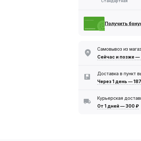
Стандартная
Получить бону
Самовывоз из мага
Сейчас
и позже —
Доставка в пункт 
Через 1 день
—
187
Курьерская достав
От 1 дней
—
300 ₽