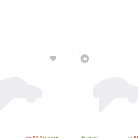
до
57
бонусов
Наличие
до
5