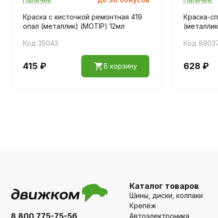
Краска с кисточкой ремонтная 419
Краска-с
опал (металлик) (MOTIP) 12мл
(металлик
Код 35043
Код 8903
415 ₽
628 ₽
В корзину
Каталог товаров
Шины, диски, колпаки
Крепёж
8 800 775-75-56
Автоэлектроника