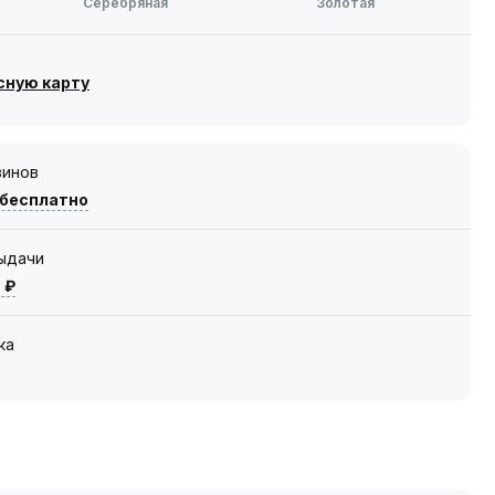
Серебряная
Золотая
сную карту
зинов
 бесплатно
выдачи
 ₽
ка