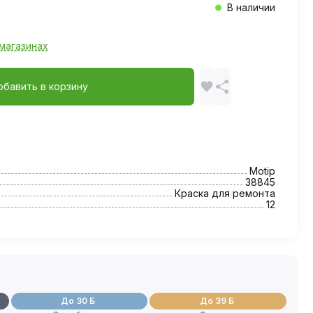
В наличии
магазинах
обавить в корзину
Motip
38845
Краска для ремонта
12
До 30 Б
До 39 Б