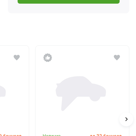
9
бонусов
Наличие
до
32
бонусов