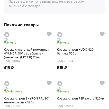
Здесь ещё нет отзывов, поделитесь своим
мнением о товаре.
Похожие товары
Наличие
Наличие
Краска с кисточкой ремонтная
Краска-спрей KUDO 420
HYUNDAI S01 серебристая
балтика 520мл
(металлик) (MOTIP) 12мл
Код 35004
Код 70764
415 ₽
515 ₽
4
Наличие
Наличие
Краска-спрей SKYRON RAL3011
Краска-спрей REF золото 520мл
темно-красная 520мл
Код 77999
Код 82928