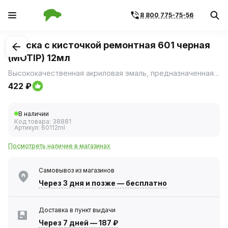
8 800 775-75-56
1
/
1
Краска с кисточкой ремонтная 601 черная
(MOTIP) 12мл
Высококачественная акриловая эмаль, предназначенная для ремонта сколов и царапин на лакокрасочном покрытии автомобиля.
422 ₽
В наличии
Код товара:
38881
Артикул:
60112ml
Посмотреть наличие в магазинах
Самовывоз из магазинов
Через 3 дня
и позже — бесплатно
Доставка в пункт выдачи
Через 7 дней
—
187 ₽