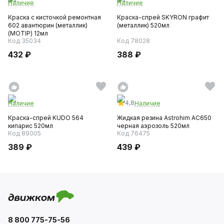
Наличие
Наличие
Краска с кисточкой ремонтная
Краска-спрей SKYRON графит
602 авантюрин (металлик)
(металлик) 520мл
(MOTIP) 12мл
Код 35034
Код 78028
432 ₽
388 ₽
4,8
Наличие
Наличие
Краска-спрей KUDO 564
Жидкая резина Astrohim AC650
кипарис 520мл
черная аэрозоль 520мл
Код 89005
Код 76475
389 ₽
439 ₽
8 800 775-75-56