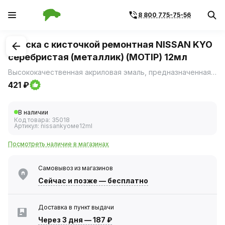
8 800 775-75-56
1
/
1
Краска с кисточкой ремонтная NISSAN KYO
серебристая (металлик) (MOTIP) 12мл
Высококачественная акриловая эмаль, предназначенная для ремонта сколов и царапин на лакокрасочном покрытии автомобиля.
421 ₽
В наличии
Код товара:
35018
Артикул:
nissankyoме12ml
Посмотреть наличие в магазинах
Самовывоз из магазинов
Сейчас
и позже — бесплатно
Доставка в пункт выдачи
Через 3 дня
—
187 ₽