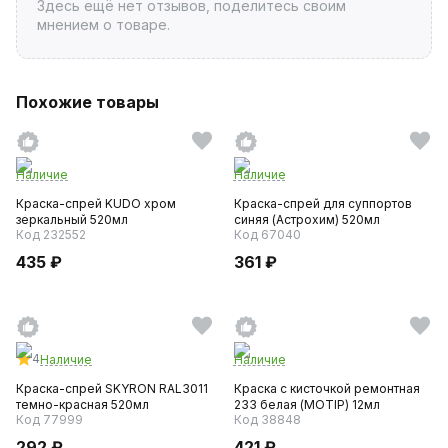
Здесь ещё нет отзывов, поделитесь своим
мнением о товаре.
Похожие товары
Наличие
Наличие
Краска-спрей KUDO хром
Краска-спрей для суппортов
зеркальный 520мл
синяя (Астрохим) 520мл
Код 232552
Код 67040
435 ₽
361 ₽
4
Наличие
Наличие
Краска-спрей SKYRON RAL3011
Краска с кисточкой ремонтная
темно-красная 520мл
233 белая (MOTIP) 12мл
Код 77999
Код 38848
292 ₽
421 ₽