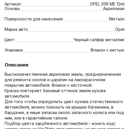
Артикул
OPEL 20R ME 12ml
Основа
Акриловая
Поверхности для нанесения
Металл
Марка авто
Opel
Цвет
Черный сапфир металлик
Упаковка
Флакон с кистью
Описание
Высококачественная акриловая эмаль, предназначенная
для ремонта сколов и царапин на лакокрасочном
покрытии автомобиля. Флакон с кисточкой.
Краска повторяет базовый оттенок эмали кузова
автомобиля.
Для того чтобы определить цвет кузова отечественного
автомобиля, можно поискать на крышке багажника, в
бардачке, в нише запаски около запасного колеса или под
ним, или в гарантийном талоне.
Подбор цвета зарубежного автомобиля – искать код/
номер цвета на Vin Plate: под капотом, на крышке капота с