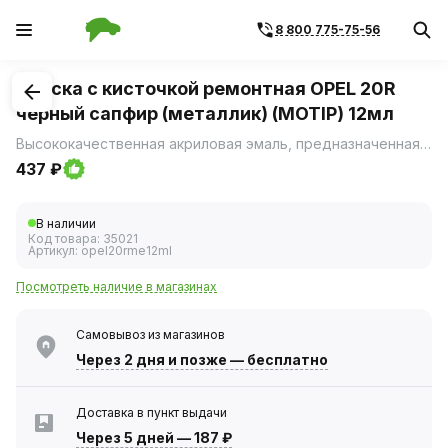
8 800 775-75-56
1
/
1
Краска с кисточкой ремонтная OPEL 20R
черный сапфир (металлик) (MOTIP) 12мл
Высококачественная акриловая эмаль, предназначенная для ремонта сколов и царапин на лакокрасочном покрытии автомобиля.
437 ₽
В наличии
Код товара:
35021
Артикул:
opel20rme12ml
Посмотреть наличие в магазинах
Самовывоз из магазинов
Через 2 дня
и позже — бесплатно
Доставка в пункт выдачи
Через 5 дней
—
187 ₽