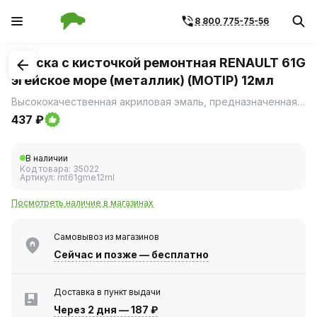
8 800 775-75-56
1
/
1
Краска с кисточкой ремонтная RENAULT 61G
эгейское море (металлик) (MOTIP) 12мл
Высококачественная акриловая эмаль, предназначенная для ремонта сколов и царапин на лакокрасочном покрытии автомобиля.
437 ₽
В наличии
Код товара:
35022
Артикул:
rnt61gme12ml
Посмотреть наличие в магазинах
Самовывоз из магазинов
Сейчас
и позже — бесплатно
Доставка в пункт выдачи
Через 2 дня
—
187 ₽