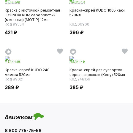
Наличие
Наличие
Краска с кисточкой ремонтная
Краска-спрей KUDO 1005 хаки
HYUNDAI RHM серебристый
520мл
(металлик) (MOTIP) 12мл
Код 99554
Код 66960
421 ₽
396 ₽
Наличие
Наличие
Краска-спрей KUDO 240
Краска-спрей для суппортов
мимоза 520мл
черная аэрозоль (Kerry) 520мл
Код 89021
Код 248159
389 ₽
385 ₽
8 800 775-75-56