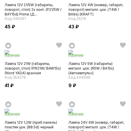
Лампа 12V 21/5W (габариты,
Лампа 12V 4W (номер, габарит,
поворот, стоп) 2х конт. (P21/5W /
поворот) металл. цок. (T4W /
BAY15d) Prime (Д...
BA9s) (KRAFT)
Код 345087
Код 26215
45 ₽
43 ₽
Наличие
Наличие
Лампа 12V 21W (габариты,
Лампа 12V 5W (габариты)
поворот, стоп) (PR21W/ BAW15s)
металл. цок. (R5W / BA15s)
(Nord YADA) красная
(Автоимпульс)
Код 354276
Код 444698
41 ₽
9 ₽
Наличие
Наличие
Лампа 12V 1,2W (приб.панель)
Лампа 24V 4W (номер, габарит,
пластик цок. (B8.5d) черный
поворот) металл. цок. (T4W /