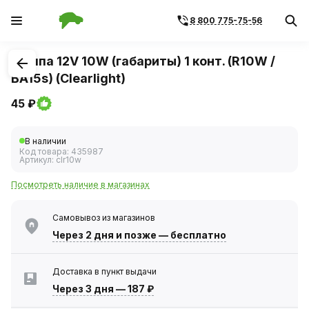
8 800 775-75-56
1
/
1
Лампа 12V 10W (габариты) 1 конт. (R10W /
BA15s) (Clearlight)
45 ₽
В наличии
Код товара:
435987
Артикул:
clr10w
Посмотреть наличие в магазинах
Самовывоз из магазинов
Через 2 дня
и позже — бесплатно
Доставка в пункт выдачи
Через 3 дня
—
187 ₽