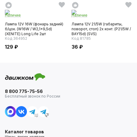
Наличие
Наличие
Лампа 12V 16W (фонарь задний)
Лампа 12V 21/5W (габариты,
б/цок. (W16W / W2,1x9,5d)
поворот, стоп) 2х конт. (P21/5W /
(XENITE) Long Life 2шт
BAY15d) (SVS)
Код 364952
Код 81785
129 ₽
36 ₽
8 800 775-75-56
Бесплатный звонок по России
Каталог товаров
Шины, диски, колпаки