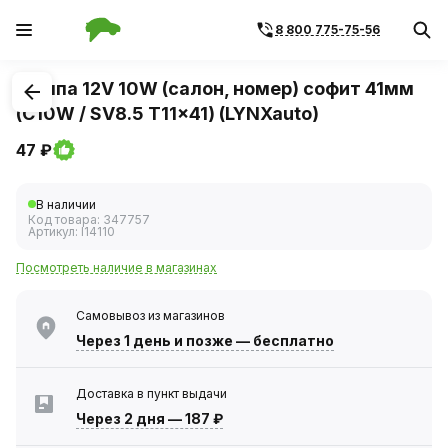
8 800 775-75-56
1
/
1
Лампа 12V 10W (салон, номер) софит 41мм
(C10W / SV8.5 T11x41) (LYNXauto)
47 ₽
В наличии
Код товара:
347757
Артикул:
l14110
Посмотреть наличие в магазинах
Самовывоз из магазинов
Через 1 день
и позже — бесплатно
Доставка в пункт выдачи
Через 2 дня
—
187 ₽