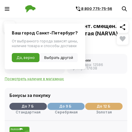
8 800 775-75-56
Похожие
1
/
1
Лампа 12V 21W (поворот) 1 конт. смещен.
цоколь (PY21W / BAU15s) желтая (NARVA)
Ваш город Санкт-Петербург?
От выбранного города зависят цены,
128 ₽
наличие товара и способы доставки
Да, верно
Выбрать другой
5.0
В наличии
Код товара:
12586
1 отзыв
Артикул:
17638
Посмотреть наличие в магазинах
Бонусы за покупку
До 7 Б
До 9 Б
До 12 Б
Стандартная
Серебряная
Золотая