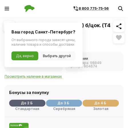
8 800 775-75-56
Похожие
1
/
1
Лампа 12V 1,2W (приб.панель) б/цок. (T4
длинные усы) (YADA)
Ваш город Санкт-Петербург?
От выбранного города зависят цены,
37 ₽
наличие товара и способы доставки
Да, верно
Выбрать другой
5.0
В наличии
Код товара:
98849
3 отзыва
Артикул:
904674
Посмотреть наличие в магазинах
Бонусы за покупку
До 2 Б
До 3 Б
До 4 Б
Стандартная
Серебряная
Золотая