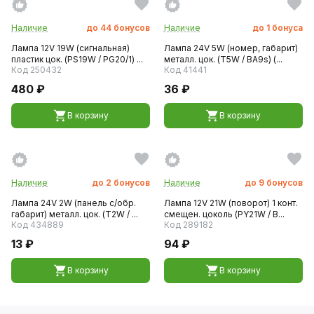
Наличие
до
44
бонусов
Наличие
до
1
бонуса
Лампа 12V 19W (сигнальная)
Лампа 24V 5W (номер, габарит)
пластик цок. (PS19W / PG20/1) ...
металл. цок. (T5W / BA9s) (...
Код 250432
Код 41441
480 ₽
36 ₽
В корзину
В корзину
Наличие
до
2
бонусов
Наличие
до
9
бонусов
Лампа 24V 2W (панель с/обр.
Лампа 12V 21W (поворот) 1 конт.
габарит) металл. цок. (T2W / ...
смещен. цоколь (PY21W / B...
Код 434889
Код 289182
13 ₽
94 ₽
В корзину
В корзину