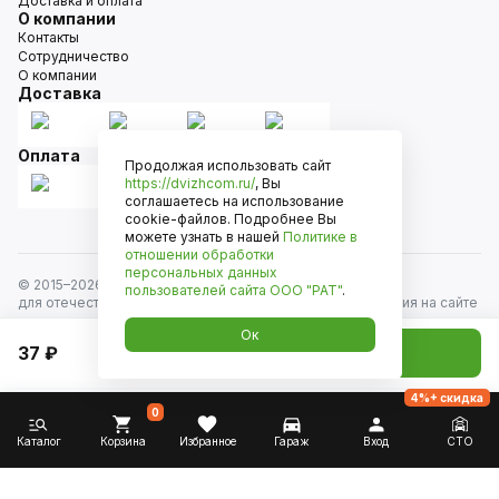
Доставка и оплата
О компании
Контакты
Сотрудничество
О компании
Доставка
Оплата
Продолжая использовать сайт
https://dvizhcom.ru/
, Вы
соглашаетесь на использование
cookie-файлов. Подробнее Вы
можете узнать в нашей
Политике в
отношении обработки
персональных данных
© 2015–
2026
Движком — сеть магазинов автозапчастей
пользователей сайта
ООО "РАТ"
.
для отечественных автомобилей и иномарок. Информация на сайте
носит исключительно информационный характер и не является
Ок
публичной офертой, определяемой положениями
37 ₽
Добавить в корзину
ст. 437 Гражданского кодекса РФ. Все права защищены.
4%+ скидка
0
Каталог
Корзина
Избранное
Гараж
Вход
СТО