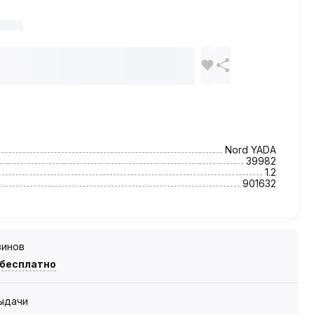
Nord YADA
39982
1.2
901632
зинов
 бесплатно
выдачи