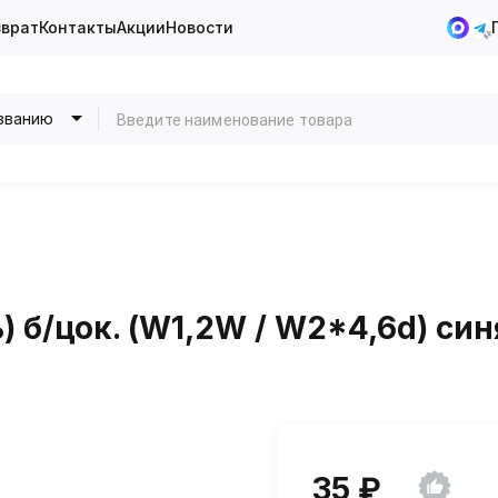
зврат
Контакты
Акции
Новости
званию
) б/цок. (W1,2W / W2*4,6d) син
35 ₽