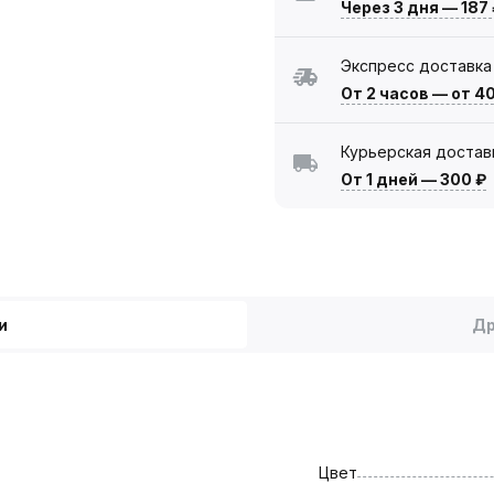
Через 3 дня
—
187
Экспресс доставка
От 2 часов
—
от 4
Курьерская достав
От 1 дней
—
300 ₽
и
Др
Цвет