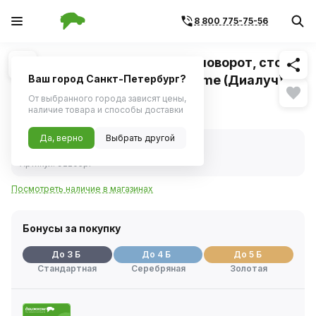
8 800 775-75-56
Похожие
1
/
1
Лампа 12V 21/5W (габариты, поворот, стоп)
2х конт. (P21/5W / BAY15d) Prime (Диалуч)
Ваш город Санкт-Петербург?
От выбранного города зависят цены,
45 ₽
наличие товара и способы доставки
Да, верно
Выбрать другой
В наличии
Код товара:
345087
Артикул:
92205pr
Посмотреть наличие в магазинах
Бонусы за покупку
До 3 Б
До 4 Б
До 5 Б
Стандартная
Серебряная
Золотая