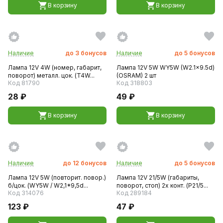
В корзину
В корзину
Наличие
до
3
бонусов
Наличие
до
5
бонусов
Лампа 12V 4W (номер, габарит,
Лампа 12V 5W WY5W (W2.1x9.5d)
поворот) металл. цок. (T4W...
(OSRAM) 2 шт
Код 81790
Код 318803
28 ₽
49 ₽
В корзину
В корзину
Наличие
до
12
бонусов
Наличие
до
5
бонусов
Лампа 12V 5W (повторит. повор.)
Лампа 12V 21/5W (габариты,
б/цок. (WY5W / W2,1*9,5d...
поворот, стоп) 2х конт. (P21/5...
Код 314076
Код 289184
123 ₽
47 ₽