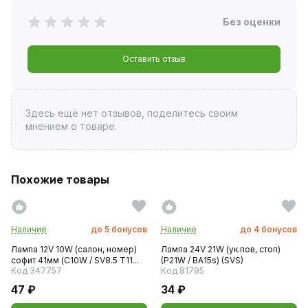
Без оценки
Оставить отзыв
Здесь ещё нет отзывов, поделитесь своим
мнением о товаре.
Похожие товары
Наличие
до
5
бонусов
Наличие
до
4
бонусов
Лампа 12V 10W (салон, номер)
Лампа 24V 21W (ук.пов, стоп)
софит 41мм (C10W / SV8.5 T11...
(P21W / BA15s) (SVS)
Код 347757
Код 81795
47 ₽
34 ₽