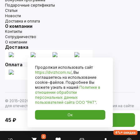
Подарочные сертификаты
Статьи
Новости
Доставка и оплата
О компании
Контакты
Сотрудничество
О компании
Доставка
Оплата
Продолжая использовать сайт
https://dvizhcom.ru/
, Вы
соглашаетесь на использование
cookie-файлов. Подробнее Вы
можете узнать в нашей
Политике в
отношении обработки
персональных данных
© 2015–
2026
Движком — сеть магазинов автозапчастей
пользователей сайта
ООО "РАТ"
.
для отечественных автомобилей и иномарок. Информация на сайте
носит исключительно информационный характер и не является
Ок
публичной офертой, определяемой положениями
45 ₽
Добавить в корзину
ст. 437 Гражданского кодекса РФ. Все права защищены.
4%+ скидка
0