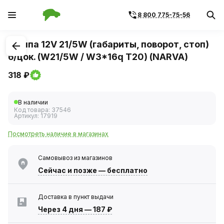
8 800 775-75-56
1
/
1
Лампа 12V 21/5W (габариты, поворот, стоп)
б/цок. (W21/5W / W3*16q T20) (NARVA)
318 ₽
В наличии
Код товара:
37546
Артикул:
17919
Посмотреть наличие в магазинах
Самовывоз из магазинов
Сейчас
и позже — бесплатно
Доставка в пункт выдачи
Через 4 дня
—
187 ₽