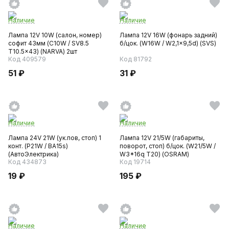
Наличие
Наличие
Лампа 12V 10W (салон, номер)
Лампа 12V 16W (фонарь задний)
софит 43мм (C10W / SV8.5
б/цок. (W16W / W2,1x9,5d) (SVS)
T10.5x43) (NARVA) 2шт
Код 409579
Код 81792
51 ₽
31 ₽
Наличие
Наличие
Лампа 24V 21W (ук.пов, стоп) 1
Лампа 12V 21/5W (габариты,
конт. (P21W / BA15s)
поворот, стоп) б/цок. (W21/5W /
(АвтоЭлектрика)
W3*16q T20) (OSRAM)
Код 434873
Код 19714
19 ₽
195 ₽
Наличие
Наличие