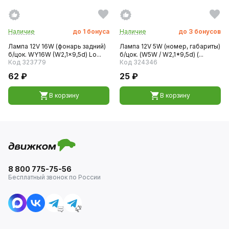
Наличие
до
1
бонуса
Наличие
до
3
бонусов
Лампа 12V 16W (фонарь задний)
Лампа 12V 5W (номер, габариты)
б/цок. WY16W (W2,1x9,5d) Lo...
б/цок. (W5W / W2,1*9,5d) (...
Код 323779
Код 324346
62 ₽
25 ₽
В корзину
В корзину
8 800 775-75-56
Бесплатный звонок по России