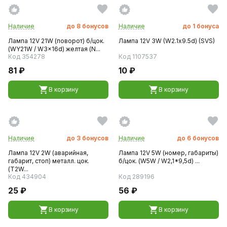
Наличие
до
8
бонусов
Наличие
до
1
бонуса
Лампа 12V 21W (поворот) б/цок.
Лампа 12V 3W (W2.1х9.5d) (SVS)
(WY21W / W3x16d) желтая (N...
Код 354278
Код 1107537
81 ₽
10 ₽
В корзину
В корзину
Наличие
до
3
бонусов
Наличие
до
6
бонусов
Лампа 12V 2W (аварийная,
Лампа 12V 5W (номер, габариты)
габарит, стоп) металл. цок.
б/цок. (W5W / W2,1*9,5d) ...
(T2W...
Код 434904
Код 289196
25 ₽
56 ₽
В корзину
В корзину