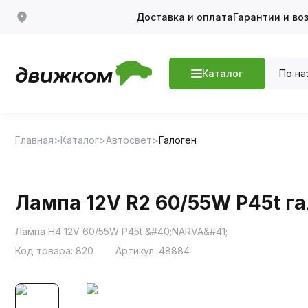
Доставка и оплата
Гарантии и во
По на
Каталог
Главная
Каталог
Автосвет
Галоген
Лампа 12V R2 60/55W P45t г
Лампа H4 12V 60/55W P45t &#40;NARVA&#41;
Код товара:
820
Артикул:
48884