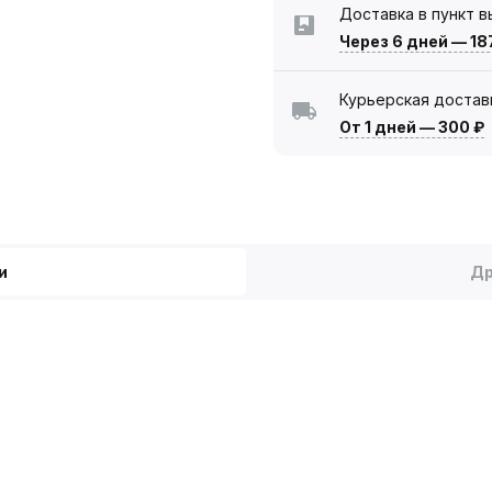
Доставка в пункт 
Через 6 дней
—
18
Курьерская достав
От 1 дней
—
300 ₽
и
Др