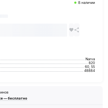
В наличии
Narva
820
60, 55
48884
зинов
же — бесплатно