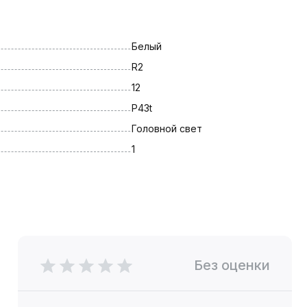
Белый
R2
12
P43t
Головной свет
1
Без оценки