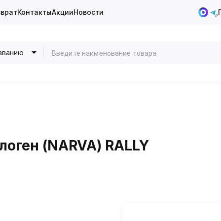
зврат
Контакты
Акции
Новости
званию
алоген (NARVA) RALLY