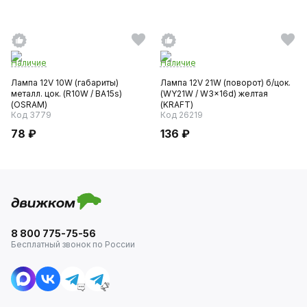
Наличие
Наличие
Лампа 12V 10W (габариты)
Лампа 12V 21W (поворот) б/цок.
металл. цок. (R10W / ВА15s)
(WY21W / W3x16d) желтая
(OSRAM)
(KRAFT)
Код 3779
Код 26219
78 ₽
136 ₽
8 800 775-75-56
Бесплатный звонок по России