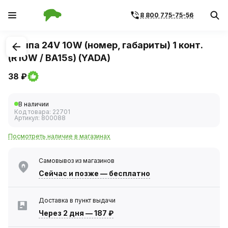
8 800 775-75-56
1
/
1
Лампа 24V 10W (номер, габариты) 1 конт.
(R10W / BA15s) (YADA)
38 ₽
В наличии
Код товара:
22701
Артикул:
800088
Посмотреть наличие в магазинах
Самовывоз из магазинов
Сейчас
и позже — бесплатно
Доставка в пункт выдачи
Через 2 дня
—
187 ₽