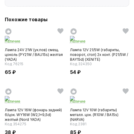
Похожие товары
Наличие
Наличие
Лампа 24V 21W (ук.пов) смещ.
Лампа 12V 21/5W (габариты,
цоколь (PY21W / BAU15s) желтая
поворот, стоп) 2х конт. (P21/5W /
(YADA)
BAY15d) (XENITE)
Код 76215
Код 324350
65 ₽
54 ₽
Наличие
Наличие
Лампа 12V 16W (фонарь задний)
Лампа 12V 10W (габариты)
б/цок. WY16W (W2,1x9,5d)
металл. цок. (R10W / ВА15s)
желтый (Nord YADA)
(NARVA)
Код 354275
Код 2381
38 ₽
85 ₽