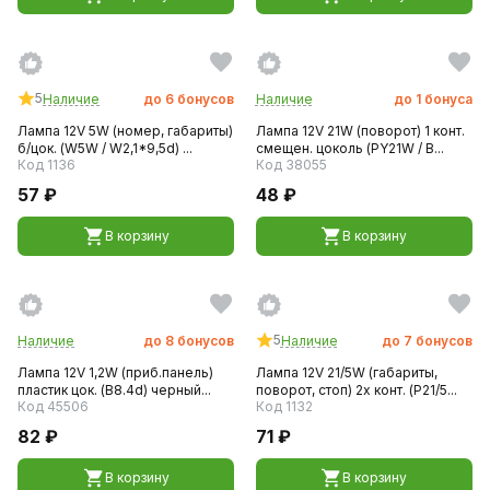
5
Наличие
до
6
бонусов
Наличие
до
1
бонуса
Лампа 12V 5W (номер, габариты)
Лампа 12V 21W (поворот) 1 конт.
б/цок. (W5W / W2,1*9,5d) ...
смещен. цоколь (PY21W / B...
Код 1136
Код 38055
57 ₽
48 ₽
В корзину
В корзину
5
Наличие
до
8
бонусов
Наличие
до
7
бонусов
Лампа 12V 1,2W (приб.панель)
Лампа 12V 21/5W (габариты,
пластик цок. (B8.4d) черный...
поворот, стоп) 2х конт. (P21/5...
Код 45506
Код 1132
82 ₽
71 ₽
В корзину
В корзину