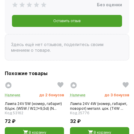
Без оценки
Оставить отзыв
Здесь ещё нет отзывов, поделитесь своим
мнением о товаре.
Похожие товары
Наличие
до
2
бонусов
Наличие
до
3
бонусов
Лампа 24V 5W (номер, габарит)
Лампа 24V 4W (номер, габарит,
б/цок. (W5W / W2,1x9,5d) (N...
поворот) металл. цок. (T4W ...
Код 53162
Код 25776
72 ₽
32 ₽
В корзину
В корзину