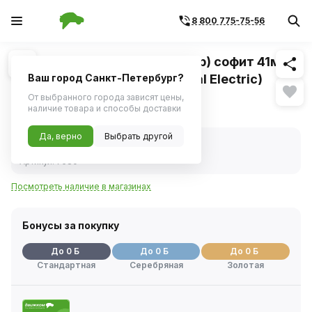
8 800 775-75-56
Похожие
1
/
1
Лампа 24V 10W (салон, номер) софит 41мм
(C10W / SV8,5 T11x41) (General Electric)
Ваш город Санкт-Петербург?
От выбранного города зависят цены,
32 ₽
наличие товара и способы доставки
Да, верно
Выбрать другой
В наличии
Код товара:
25718
Артикул:
7580
Посмотреть наличие в магазинах
Бонусы за покупку
До 0 Б
До 0 Б
До 0 Б
Стандартная
Серебряная
Золотая