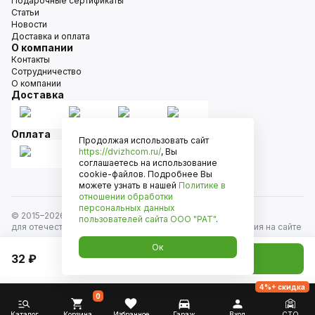
Подарочные сертификаты
Статьи
Новости
Доставка и оплата
О компании
Контакты
Сотрудничество
О компании
Доставка
Оплата
Продолжая использовать сайт
https://dvizhcom.ru/
, Вы
соглашаетесь на использование
cookie-файлов. Подробнее Вы
можете узнать в нашей
Политике в
отношении обработки
персональных данных
© 2015–
2026
Движком — сеть магазинов автозапчастей
пользователей сайта
ООО "РАТ"
.
для отечественных автомобилей и иномарок. Информация на сайте
носит исключительно информационный характер и не является
Ок
публичной офертой, определяемой положениями
32 ₽
Добавить в корзину
ст. 437 Гражданского кодекса РФ. Все права защищены.
4%+ скидка
0
Каталог
Корзина
Избранное
Гараж
Вход
СТО