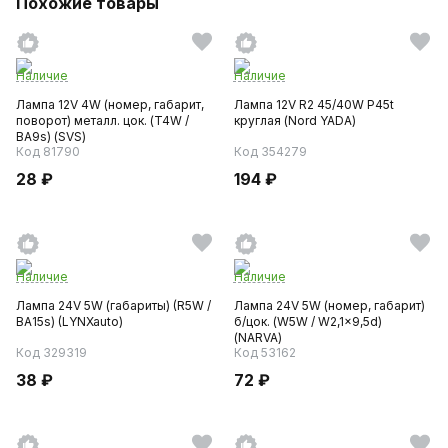
Похожие товары
Наличие
Наличие
Лампа 12V 4W (номер, габарит,
Лампа 12V R2 45/40W P45t
поворот) металл. цок. (T4W /
круглая (Nord YADA)
BA9s) (SVS)
Код 81790
Код 354279
28 ₽
194 ₽
Наличие
Наличие
Лампа 24V 5W (габариты) (R5W /
Лампа 24V 5W (номер, габарит)
BA15s) (LYNXauto)
б/цок. (W5W / W2,1x9,5d)
(NARVA)
Код 329319
Код 53162
38 ₽
72 ₽