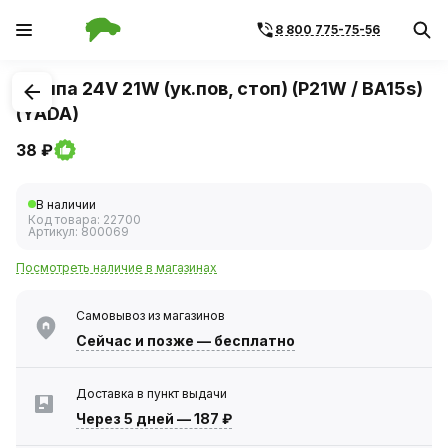
8 800 775-75-56
1
/
1
Лампа 24V 21W (ук.пов, стоп) (P21W / BA15s)
(YADA)
38 ₽
В наличии
Код товара:
22700
Артикул:
800069
Посмотреть наличие в магазинах
Самовывоз из магазинов
Сейчас
и позже — бесплатно
Доставка в пункт выдачи
Через 5 дней
—
187 ₽