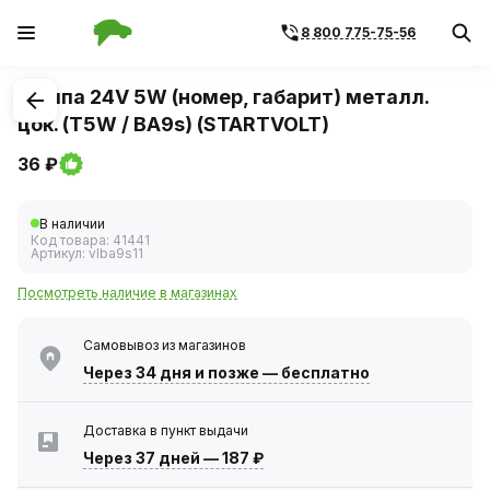
8 800 775-75-56
1
/
1
Лампа 24V 5W (номер, габарит) металл.
цок. (T5W / BA9s) (STARTVOLT)
36 ₽
В наличии
Код товара:
41441
Артикул:
vlba9s11
Посмотреть наличие в магазинах
Самовывоз из магазинов
Через 34 дня
и позже — бесплатно
Доставка в пункт выдачи
Через 37 дней
—
187 ₽