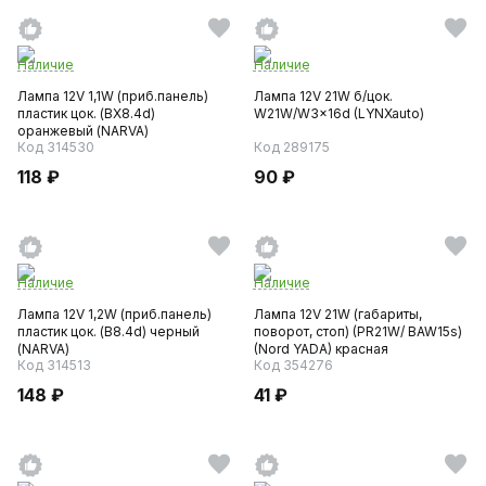
Наличие
Наличие
Лампа 12V 1,1W (приб.панель)
Лампа 12V 21W б/цок.
пластик цок. (BX8.4d)
W21W/W3x16d (LYNXauto)
оранжевый (NARVA)
Код 314530
Код 289175
118 ₽
90 ₽
Наличие
Наличие
Лампа 12V 1,2W (приб.панель)
Лампа 12V 21W (габариты,
пластик цок. (B8.4d) черный
поворот, стоп) (PR21W/ BAW15s)
(NARVA)
(Nord YADA) красная
Код 314513
Код 354276
148 ₽
41 ₽