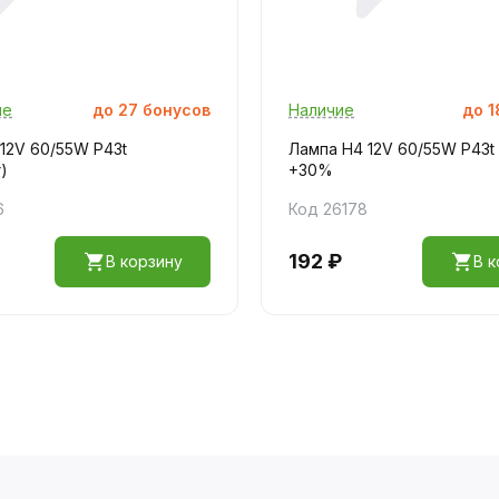
ие
до
27
бонусов
Наличие
до
1
12V 60/55W P43t
Лампа H4 12V 60/55W P43t
)
+30%
6
Код 26178
192 ₽
В корзину
В к