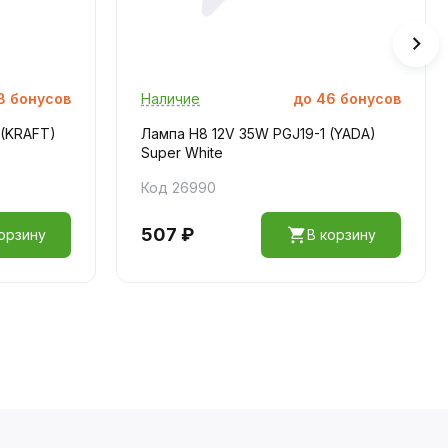
8
бонусов
Наличие
до
46
бонусов
 (KRAFT)
Лампа H8 12V 35W PGJ19-1 (YADA)
Super White
Код 26990
507 ₽
орзину
В корзину