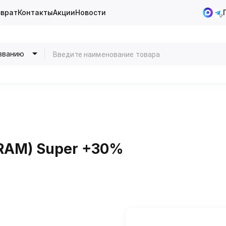
зврат
Контакты
Акции
Новости
званию
SRAM) Super +30%