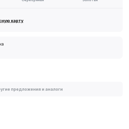
сную карту
ка
угие предложения и аналоги