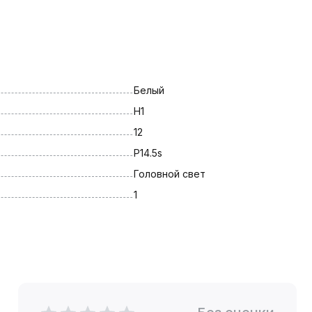
Белый
H1
12
P14.5s
Головной свет
1