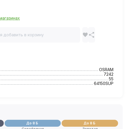
магазинах
я добавить в корзину
OSRAM
7242
55
64150SUP
До 8 Б
До 8 Б
Серебряная
Золотая