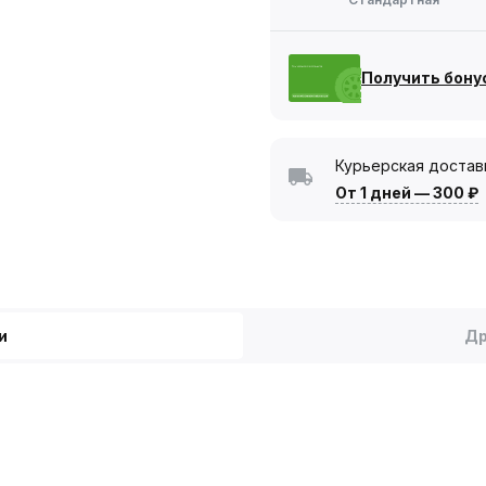
Получить бону
Курьерская достав
От 1 дней
—
300 ₽
и
Др