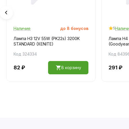
Наличие
до
8
бонусов
Налич
5
Лампа H3 12V 55W (PK22s) 3200K
Лампа H4 
STANDARD (XENITE)
(Goodyear
Код 324334
Код 8439
82 ₽
291 ₽
В корзину