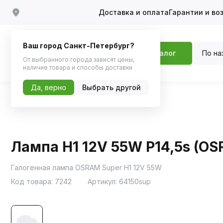
Доставка и оплата
Гарантии и во
Ваш город Санкт-Петербург?
По на
Каталог
От выбранного города зависят цены,
наличие товара и способы доставки
Да, верно
Выбрать другой
Главная
Каталог
Автосвет
Галоген
Лампа H1 12V 55W P14,5s (O
Галогенная лампа OSRAM Super H1 12V 55W
Код товара:
7242
Артикул:
64150sup