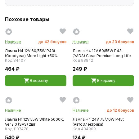
Похожие товары
Наличие
до
42
бонусов
Наличие
до
23
бонусов
Лампа H4 12V 60/55W P43t
Лампа H4 12V 60/55W P43t
(Goodyear) More Light +50%
(YADA) Clear Premium Long Life
Код 84407
Код 98842
464 ₽
249 ₽
В корзину
В корзину
Наличие
Наличие
до
12
бонусов
Лампа H1 12V 55W White 5000K,
Лампа H4 24V 75/70W P45t
Ver.2.0 (SVS) 2шт
(АвтоЭлектрика)
Код 1107478
Код 434909
540 ₽
124 ₽