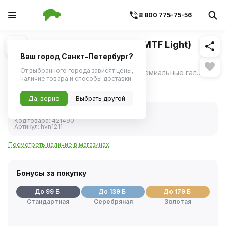
8 800 775-75-56
Похожие
1
/
3
Лампа H11 12V 55W PGJ19-2 (MTF Light)
5000K VANADIUM 2шт
Ваш город Санкт-Петербург?
От выбранного города зависят цены,
MTF Light HVN1211 Vanadium 5000K – премиальные галогенные лампы с белоснежным светом.
ещё
наличие товара и способы доставки
1 979 ₽
Да, верно
Выбрать другой
В наличии
Код товара:
421490
Артикул:
hvn1211
Посмотреть наличие в магазинах
Бонусы за покупку
До 99 Б
До 139 Б
До 179 Б
Стандартная
Серебряная
Золотая