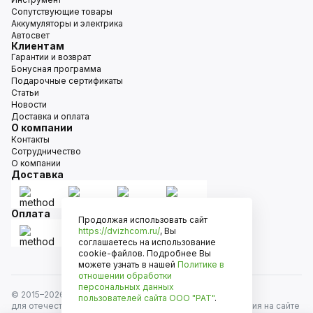
Сопутствующие товары
Аккумуляторы и электрика
Автосвет
Клиентам
Гарантии и возврат
Бонусная программа
Подарочные сертификаты
Статьи
Новости
Доставка и оплата
О компании
Контакты
Сотрудничество
О компании
Доставка
Оплата
Продолжая использовать сайт
https://dvizhcom.ru/
, Вы
соглашаетесь на использование
cookie-файлов. Подробнее Вы
можете узнать в нашей
Политике в
отношении обработки
персональных данных
© 2015–
2026
Движком — сеть магазинов автозапчастей
пользователей сайта
ООО "РАТ"
.
для отечественных автомобилей и иномарок. Информация на сайте