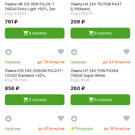
Лампа H8 12V 35W PGJ19-1
Лампа H4 24V 75/70W P43T
(YADA) Extra Light +50%, 2шт
(LYNXauto)
Код 1112234
Код 278374
761 ₽
209 ₽
В корзину
В корзину
Наличие
до
78
бонусов
Наличие
до
24
бонусов
Лампа H15 24V 20/60W PGJ23T-
Лампа H7 24V 70W PX26d
1 (SVS) Standard +30%
(YADA) Super White
Код 1107505
Код 24645
856 ₽
260 ₽
В корзину
В корзину
5
Наличие
до
41
бонусов
Наличие
до
18
бонусов