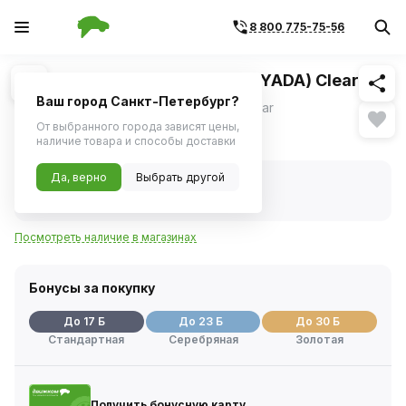
8 800 775-75-56
Похожие
1
/
1
Лампа H11 24V 70W PGJ19-2 (YADA) Clear
Ваш город Санкт-Петербург?
Лампа H11 24V 70W &#40;YADA&#41; clear
От выбранного города зависят цены,
327 ₽
наличие товара и способы доставки
Да, верно
Выбрать другой
В наличии
Код товара:
98839
Артикул:
900126
Посмотреть наличие в магазинах
Бонусы за покупку
До 17 Б
До 23 Б
До 30 Б
Стандартная
Серебряная
Золотая
Получить бонусную карту